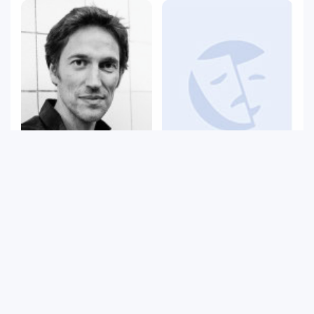
Leyla Tamer
Christian Lollike
Çevirmen
Yazar