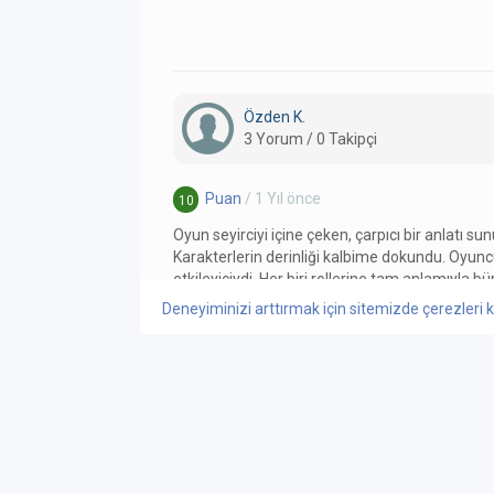
Özden K.
3 Yorum / 0 Takipçi
Puan
/ 1 Yıl önce
10
Oyun seyirciyi içine çeken, çarpıcı bir anlatı su
Karakterlerin derinliği kalbime dokundu. Oyun
etkileyiciydi. Her biri rollerine tam anlamıyla
yaşıyordu. Sahne tasarımı ve ışık kullanımı, g
Deneyiminizi arttırmak için sitemizde çerezleri k
duran, minimal ama etkileyici bir biçimde ku
de duygusal anlamda yoğun bir deneyim
DEVAMI
BEĞEN / 0
YANITLA
0