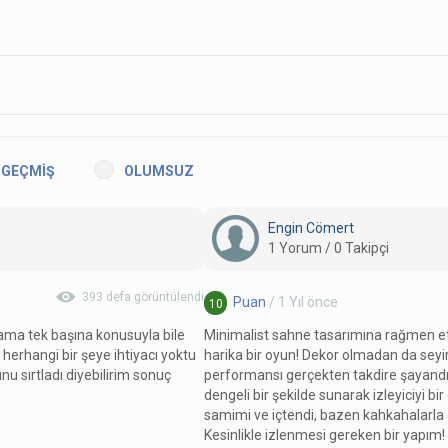
GEÇMİŞ
OLUMSUZ
Engin Cömert
1 Yorum / 0 Takipçi
393 defa görüntülendi
Puan
/ 1 Yıl önce
10
 ama tek başına konusuyla bile
Minimalist sahne tasarımına rağmen et
 herhangi bir şeye ihtiyacı yoktu
harika bir oyun! Dekor olmadan da seyi
nu sırtladı diyebilirim sonuç
performansı gerçekten takdire şayand
dengeli bir şekilde sunarak izleyiciyi bi
samimi ve içtendi, bazen kahkahalarla
Kesinlikle izlenmesi gereken bir yapım!