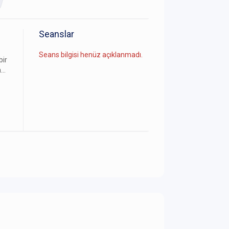
Seanslar
Seans bilgisi henüz açıklanmadı.
bir
a…