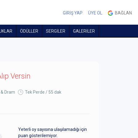
GİRİŞ YAP
ÜYE OL
BAĞLAN
UKLAR
ÖDÜLLER
SERGİLER
GALERİLER
lıp Versin
i & Dram
Tek Perde / 55 dak
Yeterli oy sayısına ulaşılamadığı için
puan gösterilemiyor.