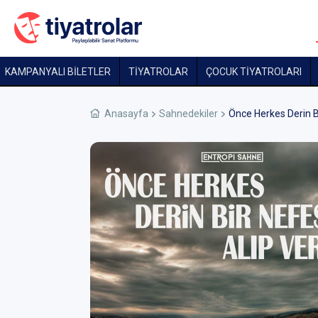
KAMPANYALI BİLETLER
TİYATROLAR
ÇOCUK TIYATROLARI
Anasayfa
Sahnedekiler
Önce Herkes Derin B