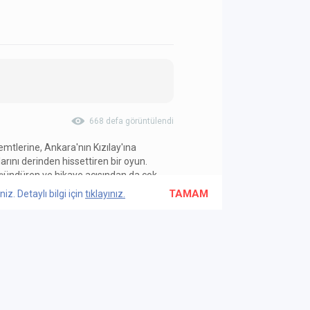
668 defa görüntülendi
semtlerine, Ankara'nın Kızılay'ına
arını derinden hissettiren bir oyun.
üşündüren ve hikaye açısından da çok
se tavsiye ederim.
TAMAM
z. Detaylı bilgi için
tıklayınız.