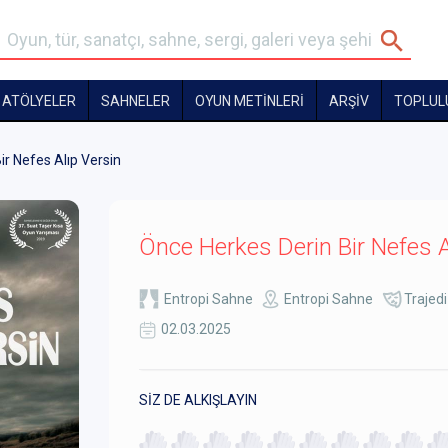
ATÖLYELER
SAHNELER
OYUN METİNLERİ
ARŞİV
TOPLUL
ir Nefes Alıp Versin
Önce Herkes Derin Bir Nefes A
Entropi Sahne
Entropi Sahne
Trajed
02.03.2025
SİZ DE ALKIŞLAYIN