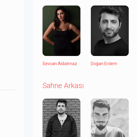
Sevcan Aldatmaz
Doğan Erdem
Sahne Arkası