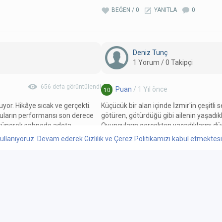
BEĞEN / 0
YANITLA
0
Deniz Tunç
1 Yorum / 0 Takipçi
656 defa görüntülendi
Puan
/ 1 Yıl önce
10
nuyor. Hikâye sıcak ve gerçekti.
Küçücük bir alan içinde İzmir'in çeşitli 
cuların performansı son derece
götüren, götürdüğü gibi ailenin yaşadıkl
 bürünerek sahnede adeta
Oyuncuların gerçekten yaşadıklarını d
ünümüzün şaşalı anlayışına karşı
başarılı bulduğum bir oyun oldu. Herke
ullanıyoruz. Devam ederek Gizlilik ve Çerez Politikamızı kabul etmektesini
rgulanmıştı. Hem düşündüren hem
BEĞEN / 0
YANITLA
0