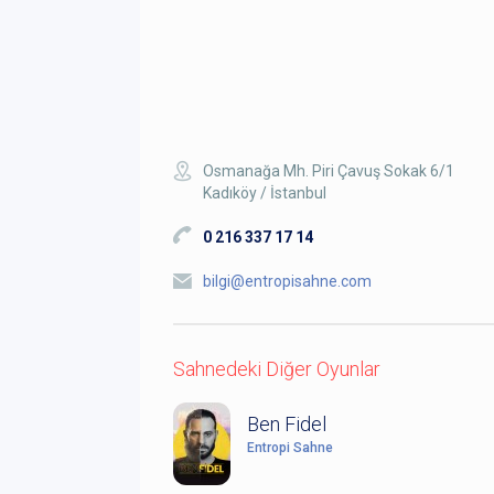
Osmanağa Mh. Piri Çavuş Sokak 6/1
Kadıköy / İstanbul
0 216 337 17 14
bilgi@entropisahne.com
Sahnedeki Diğer Oyunlar
Ben Fidel
Entropi Sahne