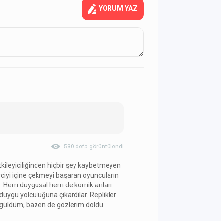
YORUM YAZ
530 defa görüntülendi
kileyiciliğinden hiçbir şey kaybetmeyen
rciyi içine çekmeyi başaran oyuncuların
ı. Hem duygusal hem de komik anları
r duygu yolculuğuna çıkardılar. Replikler
 güldüm, bazen de gözlerim doldu.