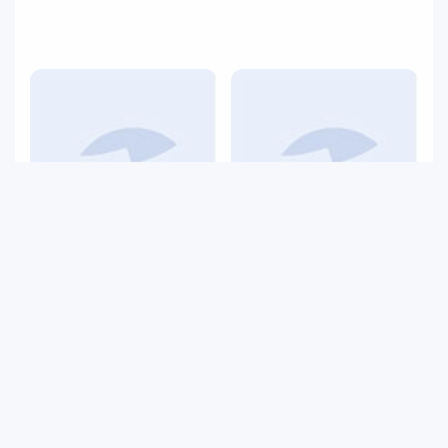
Burak Tören
Barış Emre Okçu
Işık Operatörü
Müzik