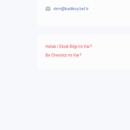
ckm@kadikoy.bel.tr
Hatalı / Eksik Bilgi mi Var?
Bir Öneriniz mi Var?