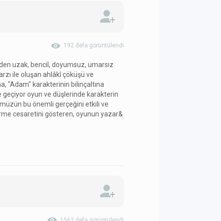
192 defa görüntülendi
iden uzak, bencil, doyumsuz, umarsız
arzı ile oluşan ahlâkî çöküşü ve
 "Adam" karakterinin bilinçaltına
e geçiyor oyun ve düşlerinde karakterin
nümüzün bu önemli gerçeğini etkili ve
etirme cesaretini gösteren, oyunun yazar&
1562 defa görüntülendi