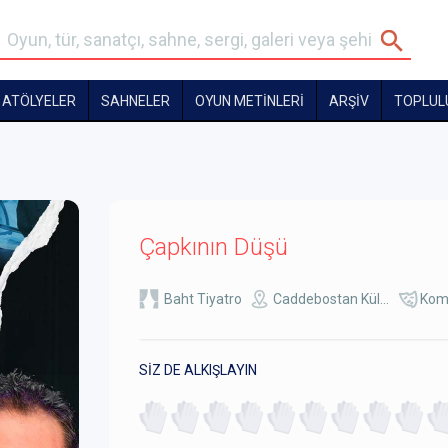
ATÖLYELER
SAHNELER
OYUN METİNLERİ
ARŞİV
TOPLUL
Çapkının Düşü
Baht Tiyatro
Caddebostan Kül...
Kom
SİZ DE ALKIŞLAYIN