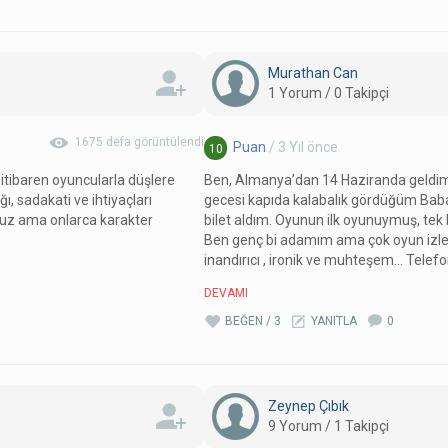
Murathan Can
1 Yorum / 0 Takipçi
1675 defa görüntülendi
Puan
/ 3 Yıl önce
10
itibaren oyuncularla düşlere
Ben, Almanya’dan 14 Haziranda geldim.
ğı, sadakati ve ihtiyaçları
gecesi kapıda kalabalık gördüğüm Baba
uz ama onlarca karakter
bilet aldım. Oyunun ilk oyunuymuş, tek
Ben genç bi adamım ama çok oyun izle
inandırıcı , ironik ve muhteşem… Tele
DEVAMI
BEĞEN / 3
YANITLA
0
Zeynep Çıbık
9 Yorum / 1 Takipçi