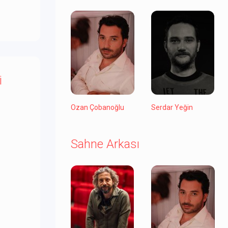
i
Ozan Çobanoğlu
Serdar Yeğin
Sahne Arkası