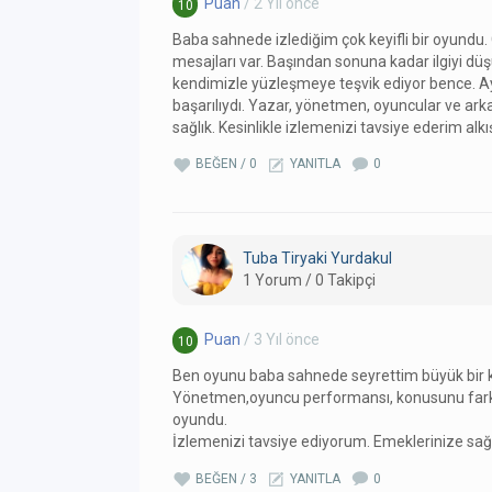
Puan
/ 2 Yıl önce
10
Baba sahnede izlediğim çok keyifli bir oyundu. 
mesajları var. Başından sonuna kadar ilgiyi 
kendimizle yüzleşmeye teşvik ediyor bence. Ayr
başarılıydı. Yazar, yönetmen, oyuncular ve ar
sağlık. Kesinlikle izlemenizi tavsiye ederim alkış
BEĞEN / 0
YANITLA
0
Tuba Tiryaki Yurdakul
1 Yorum / 0 Takipçi
Puan
/ 3 Yıl önce
10
Ben oyunu baba sahnede seyrettim büyük bir k
Yönetmen,oyuncu performansı, konusunu farkl
oyundu.
İzlemenizi tavsiye ediyorum. Emeklerinize sağl
BEĞEN / 3
YANITLA
0