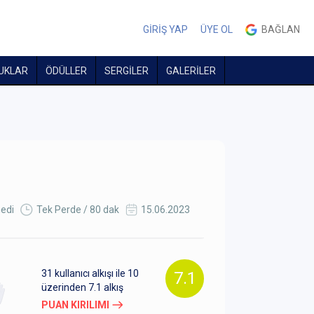
GİRİŞ YAP
ÜYE OL
BAĞLAN
UKLAR
ÖDÜLLER
SERGİLER
GALERİLER
edi
Tek Perde / 80 dak
15.06.2023
31
kullanıcı alkışı ile 10
7.1
üzerinden
7.1
alkış
PUAN KIRILIMI