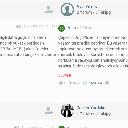
Ayla Yılmaz
2 Yorum / 0 Takipçi
192 defa görüntülendi
Puan
/ 1 Yıl önce
10
ilgili daha güçlü bir sistem
Çapkının Düşü🎭; eril zihniyetin empat
rinde bir yüksek perdeden
yaşam tarzını dile getiriyor. Bu yaşam t
🍀 Bir de 18( ) olan ifadeler
toplumsal yozlaşmayı örneklemek adına,
için daha rahat bir şekilde izleme
mercek tutuluyor. Karakterin düşlerind
korkularını yaşayışı canlandırılıyor.Gü
sıradışı ifade tarzıyla işleyerek dile g
DEVAMI
BEĞEN / 0
YANITLA
0
Cenker Yurdakul
1 Yorum / 0 Takipçi
1088 defa görüntülendi