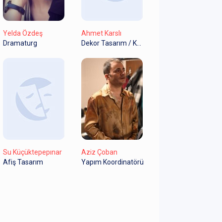
Yelda Özdeş
Ahmet Karslı
Dramaturg
Dekor Tasarım / Kostüm Tasarım
Su Küçüktepepınar
Aziz Çoban
Afiş Tasarım
Yapım Koordinatörü