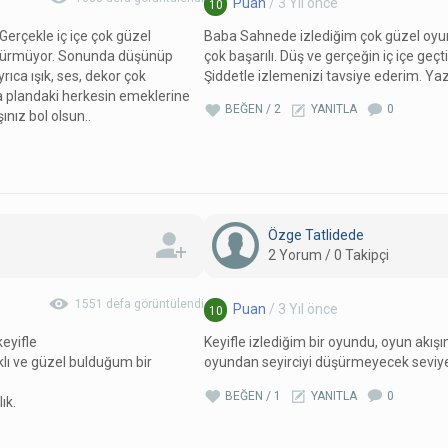
Puan
/ 3 Yıl önce
10
Gerçekle iç içe çok güzel
Baba Sahnede izlediğim çok güzel oyun
düşürmüyor. Sonunda düşünüp
çok başarılı. Düş ve gerçeğin iç içe geçti
ıca ışık, ses, dekor çok
Şiddetle izlemenizi tavsiye ederim. Ya
ka plandaki herkesin emeklerine
BEĞEN / 2
YANITLA
0
ınız bol olsun..
Özge Tatlidede
2 Yorum / 0 Takipçi
1551 defa görüntülendi
Puan
/ 3 Yıl önce
10
eyifle
Keyifle izlediğim bir oyundu, oyun akışı
ı ve güzel bulduğum bir
oyundan seyirciyi düşürmeyecek seviy
BEĞEN / 1
YANITLA
0
ık.