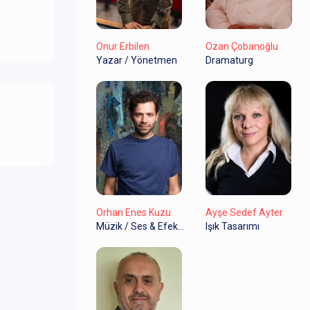
Onur Erbilen
Ozan Çobanoğlu
Yazar / Yönetmen
Dramaturg
Orhan Enes Kuzu
Ayşe Sedef Ayter
Müzik / Ses & Efekt Tasarım
Işık Tasarımı