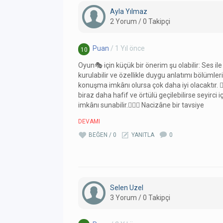
Ayla Yılmaz
2 Yorum / 0 Takipçi
Puan
/ 1 Yıl önce
10
Oyun🎭 için küçük bir önerim şu olabilir: Ses ile 
kurulabilir ve özellikle duygu anlatımı bölümle
konuşma imkânı olursa çok daha iyi olacaktır. 👌
biraz daha hafif ve örtülü geçilebilirse seyirci 
imkânı sunabilir.👌🏻🍀 Nacizâne bir tavsiye
DEVAMI
BEĞEN / 0
YANITLA
0
Selen Uzel
3 Yorum / 0 Takipçi