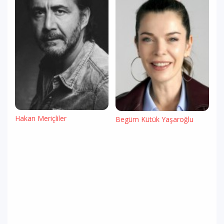
Hakan Meriçliler
Begüm Kütük Yaşaroğlu