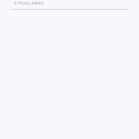
E-Posta Adresi
Lütfen hatalı bilginin doğrusunu yazınız
GÖNDER
GÜNCEL İÇERİK
GERÇEK YORUMLAR & PUANLAR
ONLINE BİLET SATIŞ