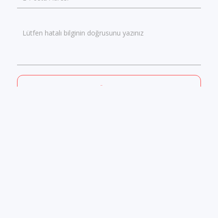
Lütfen hatalı bilginin doğrusunu yazınız
GÖNDER
GÜNCEL İÇERİK
GERÇEK YORUMLAR & PUANLAR
ONLINE BİLET SATIŞ