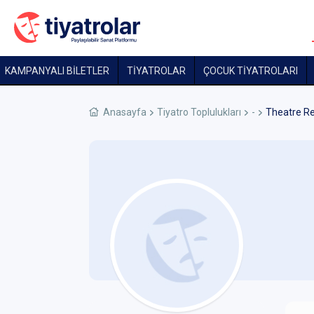
KAMPANYALI BİLETLER
TİYATROLAR
ÇOCUK TIYATROLARI
Anasayfa
Tiyatro Toplulukları
-
Theatre R