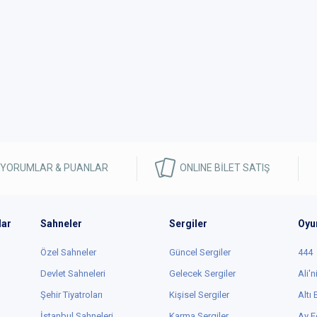
 YORUMLAR & PUANLAR
ONLINE BİLET SATIŞ
lar
Sahneler
Sergiler
Oyu
Özel Sahneler
Güncel Sergiler
444
Devlet Sahneleri
Gelecek Sergiler
Ali'n
Şehir Tiyatroları
Kişisel Sergiler
Altı
İstanbul Sahneleri
Karma Sergiler
Ay E