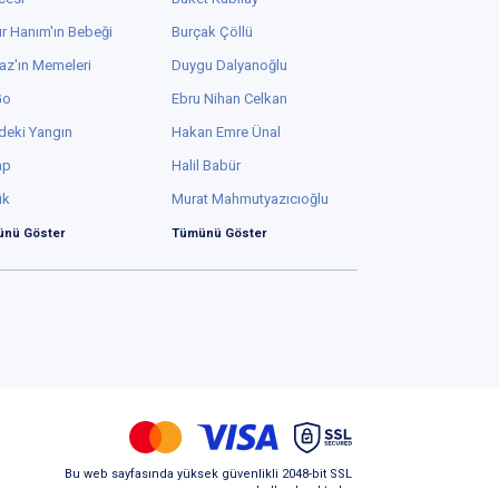
r Hanım'ın Bebeği
Burçak Çöllü
az'ın Memeleri
Duygu Dalyanoğlu
Go
Ebru Nihan Celkan
deki Yangın
Hakan Emre Ünal
ap
Halil Babür
ük
Murat Mahmutyazıcıoğlu
nü Göster
Tümünü Göster
Bu web sayfasında yüksek güvenlikli 2048-bit SSL
kullanılmaktadır.