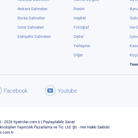
Ankara Sahneleri
Resim
Aynu
Bursa Sahneleri
Heykel
Güln
İzmir Sahneleri
Fotoğraf
He-
Eskişehir Sahneleri
Dijital
İçim
Yerleşme
Kas
Diğer
Küç
Tümü
Facebook
Youtube
 - 2026 tiyatrolar.com.tr | Paylaşılabilir Sanat
knolojileri Yayıncılık Pazarlama ve Tic. Ltd. Şti. - Her Hakkı Saklıdır.
ar.com.tr