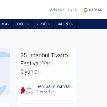
GİRİŞ YAP
ÜYE OL
BAĞLAN
UKLAR
ÖDÜLLER
SERGİLER
GALERİLER
25. İstanbul Tiyatro
Festivali Yerli
Oyunları
Beni Sakın Yumruklardan
Alan Kadıköy