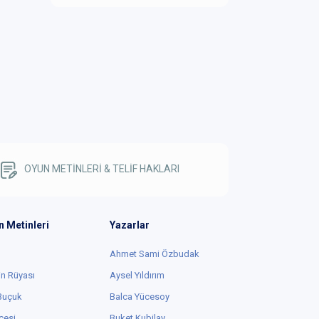
OYUN METİNLERİ & TELİF HAKLARI
n Metinleri
Yazarlar
Ahmet Sami Özbudak
in Rüyası
Aysel Yıldırım
 Buçuk
Balca Yücesoy
cesi
Buket Kubilay