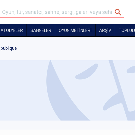
ATÖLYELER
SAHNELER
OYUN METİNLERİ
ARŞİV
TOPLUL
epublique