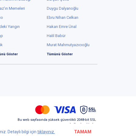
az'ın Memeleri
Duygu Dalyanoğlu
Go
Ebru Nihan Celkan
deki Yangın
Hakan Emre Ünal
ap
Halil Babür
ük
Murat Mahmutyazıcıoğlu
nü Göster
Tümünü Göster
Bu web sayfasında yüksek güvenlikli 2048-bit SSL
kullanılmaktadır.
TAMAM
z. Detaylı bilgi için
tıklayınız.