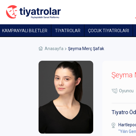
KAMPANYALI BİLETLER
TİYATROLAR
ÇOCUK TIYATROLARI
Anasayfa
Şeyma Merç Şafak
Şeyma 
Oyuncu
Tiyatro Öd
Hartlep
"Yılın Ge