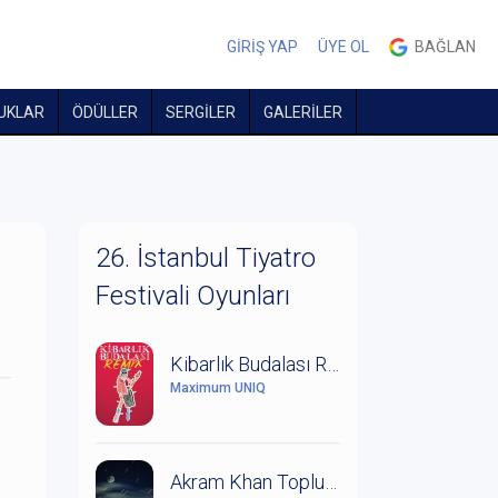
GİRİŞ YAP
ÜYE OL
BAĞLAN
UKLAR
ÖDÜLLER
SERGİLER
GALERİLER
26. İstanbul Tiyatro
Festivali Oyunları
Kibarlık Budalası Remix
Maximum UNIQ
Akram Khan Topluluğu: Orman Kitabı