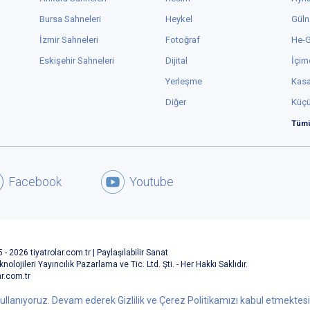
Bursa Sahneleri
Heykel
Güln
İzmir Sahneleri
Fotoğraf
He-
Eskişehir Sahneleri
Dijital
İçim
Yerleşme
Kas
Diğer
Küç
Tümü
Facebook
Youtube
 - 2026 tiyatrolar.com.tr | Paylaşılabilir Sanat
knolojileri Yayıncılık Pazarlama ve Tic. Ltd. Şti. - Her Hakkı Saklıdır.
ar.com.tr
ullanıyoruz. Devam ederek Gizlilik ve Çerez Politikamızı kabul etmektesini