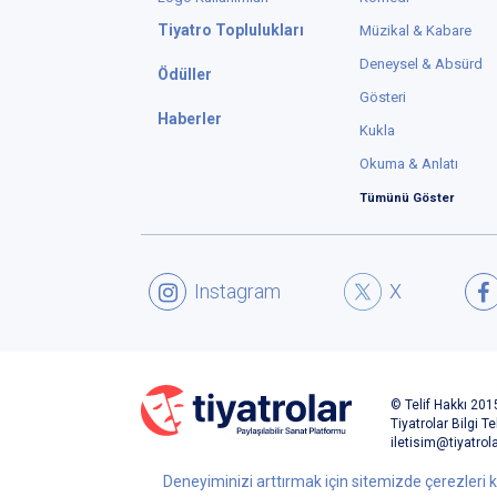
Tiyatro Toplulukları
Müzikal & Kabare
Deneysel & Absürd
Ödüller
Gösteri
Haberler
Kukla
Okuma & Anlatı
Tümünü Göster
Instagram
X
© Telif Hakkı 2015
Tiyatrolar Bilgi Te
iletisim@tiyatrol
Deneyiminizi arttırmak için sitemizde çerezleri k