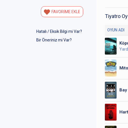
FAVORİME EKLE
Tiyatro Oy
OYUN ADI
Hatalı / Eksik Bilgi mi Var?
Bir Öneriniz mi Var?
Köpr
Yard
Mito
Bay
Har