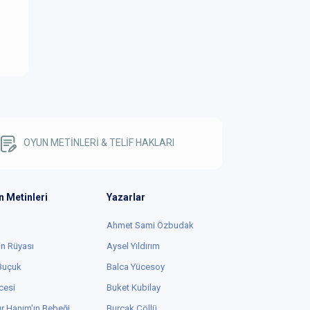
OYUN METİNLERİ & TELİF HAKLARI
n Metinleri
Yazarlar
Ahmet Sami Özbudak
in Rüyası
Aysel Yıldırım
 Buçuk
Balca Yücesoy
cesi
Buket Kubilay
r Hanım'ın Bebeği
Burçak Çöllü