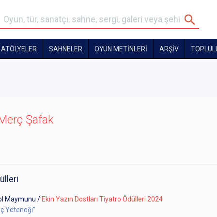
ATÖLYELER
SAHNELER
OYUN METİNLERİ
ARŞİV
TOPLUL
Merç Şafak
ülleri
ool Maymunu
/
Ekin Yazın Dostları Tiyatro Ödülleri 2024
nç Yeteneği"