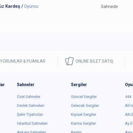
ız Kardeş /
Oyuncu
Sahnede
 YORUMLAR & PUANLAR
ONLINE BİLET SATIŞ
lar
Sahneler
Sergiler
Oyu
Özel Sahneler
Güncel Sergiler
444
Devlet Sahneleri
Gelecek Sergiler
Ali'n
Şehir Tiyatroları
Kişisel Sergiler
Altı
İstanbul Sahneleri
Karma Sergiler
Ay E
Ankara Sahneleri
Resim
Aynu