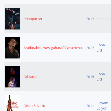
Panopticon
2017
Sahnede
Sona
Aradurak/Rawestgaharaf/Zwischenalt
2017
Erdi
Sona
Dil Kuşu
2015
Erdi
Devam
Disko 5 No'lu
2011
Ediyor