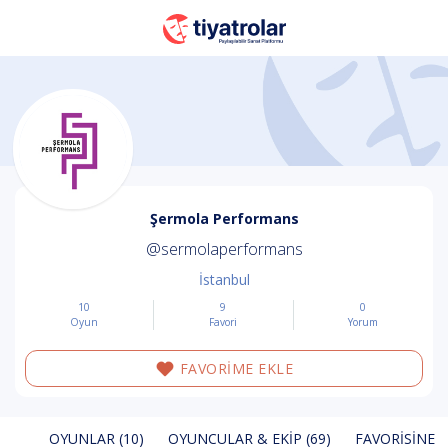
Şermola Performans
@sermolaperformans
İstanbul
10
9
0
Oyun
Favori
Yorum
FAVORİME EKLE
OYUNLAR (10)
OYUNCULAR & EKIP (69)
FAVORISINE E