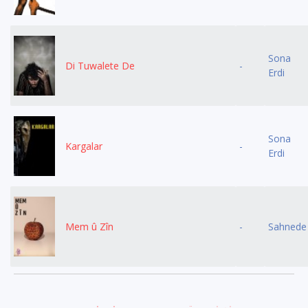
Sona
Di Tuwalete De
-
Erdi
Sona
Kargalar
-
Erdi
Mem û Zîn
-
Sahnede