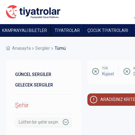
KAMPANYALI BİLETLER
TİYATROLAR
ÇOCUK TIYATROLARI
Anasayfa
Sergiler
Tümü
TÜR
Kişisel
D
GÜNCEL SERGİLER
GELECEK SERGİLER
ARADIĞINIZ KRİT
Şehir
Lütfen bir şehir seçin