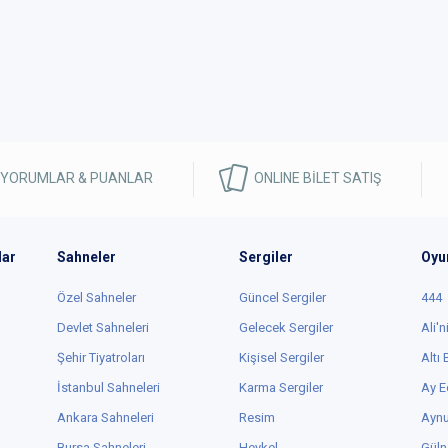
 YORUMLAR & PUANLAR
ONLINE BİLET SATIŞ
lar
Sahneler
Sergiler
Oyu
Özel Sahneler
Güncel Sergiler
444
Devlet Sahneleri
Gelecek Sergiler
Ali'n
Şehir Tiyatroları
Kişisel Sergiler
Altı
İstanbul Sahneleri
Karma Sergiler
Ay E
Ankara Sahneleri
Resim
Aynu
Bursa Sahneleri
Heykel
Güln