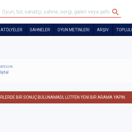
ATÖLYELER
SAHNELER
OYUN METİNLERİ
ARŞİV
TOPLUL
KATEGORİ
ijital
ERLERDE BİR SONUÇ BULUNAMADI, LÜTFEN YENİ BİR ARAMA YAPIN.