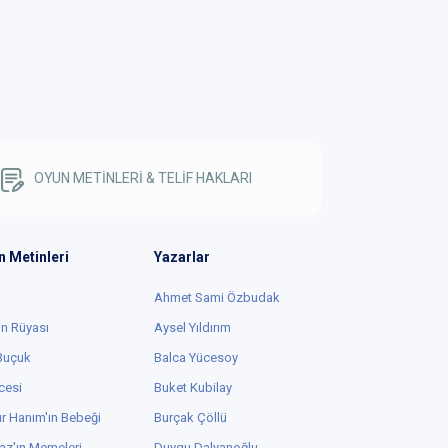
OYUN METİNLERİ & TELİF HAKLARI
n Metinleri
Yazarlar
Ahmet Sami Özbudak
in Rüyası
Aysel Yıldırım
 Buçuk
Balca Yücesoy
cesi
Buket Kubilay
r Hanım'ın Bebeği
Burçak Çöllü
az'ın Memeleri
Duygu Dalyanoğlu