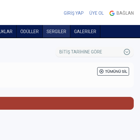
GİRİŞ YAP
ÜYE OL
BAĞLAN
UKLAR
ÖDÜLLER
SERGİLER
GALERİLER
BİTİŞ TARİHİNE GÖRE