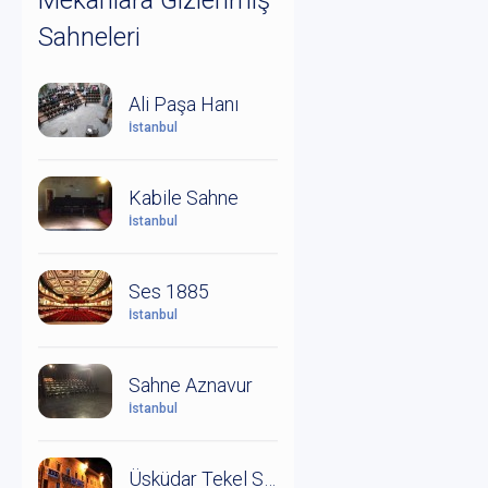
Mekanlara Gizlenmiş
Sahneleri
Ali Paşa Hanı
İstanbul
Kabile Sahne
İstanbul
Ses 1885
İstanbul
Sahne Aznavur
İstanbul
Üsküdar Tekel Sahnesi