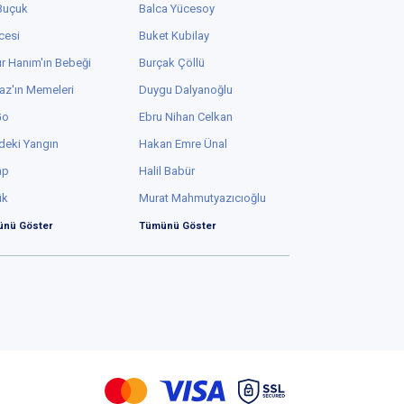
 Buçuk
Balca Yücesoy
cesi
Buket Kubilay
r Hanım'ın Bebeği
Burçak Çöllü
az'ın Memeleri
Duygu Dalyanoğlu
Go
Ebru Nihan Celkan
deki Yangın
Hakan Emre Ünal
ap
Halil Babür
ük
Murat Mahmutyazıcıoğlu
nü Göster
Tümünü Göster