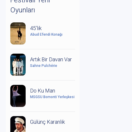
Festivali Yerli
Oyunları
45'lik
Abud Efendi Konağı
Artık Bir Davan Var
Sahne Pulchérie
Do Ku Man
MSGSÜ Bomonti Yerleşkesi
Gülünç Karanlık