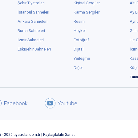
Şehir Tiyatroları
Kişisel Sergiler
Altı
İstanbul Sahneleri
Karma Sergiler
Ay E
Ankara Sahneleri
Resim
Aynu
Bursa Sahneleri
Heykel
Güln
İzmir Sahneleri
Fotoğraf
He-
Eskişehir Sahneleri
Dijital
İçim
Yerleşme
Kas
Diğer
Küç
Tümü
Facebook
Youtube
 - 2026 tiyatrolar.com.tr | Paylaşılabilir Sanat