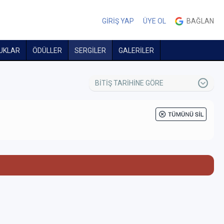
GİRİŞ YAP
ÜYE OL
BAĞLAN
UKLAR
ÖDÜLLER
SERGİLER
GALERİLER
BİTİŞ TARİHİNE GÖRE