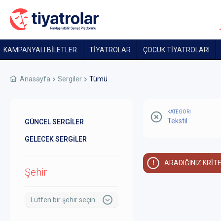
KAMPANYALI BİLETLER
TİYATROLAR
ÇOCUK TIYATROLARI
Anasayfa
Sergiler
Tümü
KATEGORİ
Tekstil
GÜNCEL SERGİLER
GELECEK SERGİLER
ARADIĞINIZ KRİT
Şehir
Lütfen bir şehir seçin