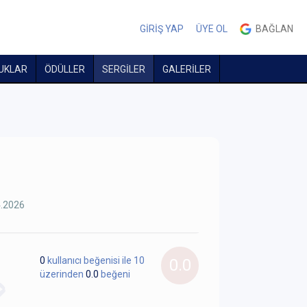
GİRİŞ YAP
ÜYE OL
BAĞLAN
UKLAR
ÖDÜLLER
SERGİLER
GALERİLER
4.2026
0
kullanıcı beğenisi ile 10
0.0
üzerinden
0.0
beğeni