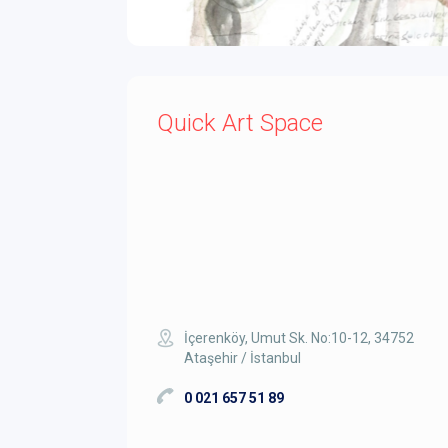
Quick Art Space
İçerenköy, Umut Sk. No:10-12, 34752
Ataşehir / İstanbul
0 021 657 51 89