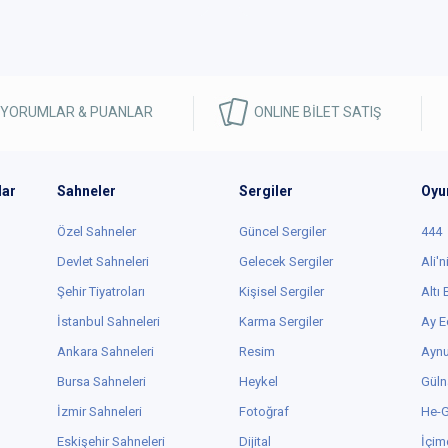
 YORUMLAR & PUANLAR
ONLINE BİLET SATIŞ
lar
Sahneler
Sergiler
Oyu
Özel Sahneler
Güncel Sergiler
444
Devlet Sahneleri
Gelecek Sergiler
Ali'n
Şehir Tiyatroları
Kişisel Sergiler
Altı
İstanbul Sahneleri
Karma Sergiler
Ay E
Ankara Sahneleri
Resim
Aynu
Bursa Sahneleri
Heykel
Güln
İzmir Sahneleri
Fotoğraf
He-
Eskişehir Sahneleri
Dijital
İçim