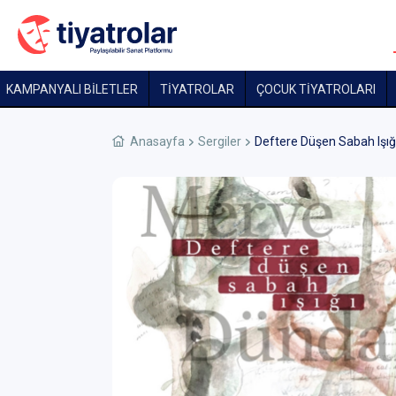
KAMPANYALI BİLETLER
TİYATROLAR
ÇOCUK TIYATROLARI
Anasayfa
Sergiler
Deftere Düşen Sabah Işığ