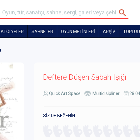
ATÖLYELER
SAHNELER
OYUN METİNLERİ
ARŞİV
TOPLUL
ı
Deftere Düşen Sabah Işığı
Quick Art Space
Multidisipliner
28.0
SİZ DE BEĞENİN