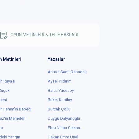
OYUN METİNLERİ & TELİF HAKLARI
n Metinleri
Yazarlar
Ahmet Sami Özbudak
in Rüyası
Aysel Yıldırım
 Buçuk
Balca Yücesoy
cesi
Buket Kubilay
r Hanım'ın Bebeği
Burçak Çöllü
az'ın Memeleri
Duygu Dalyanoğlu
Go
Ebru Nihan Celkan
deki Yangın
Hakan Emre Ünal