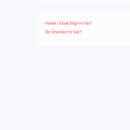
Hatalı / Eksik Bilgi mi Var?
Bir Öneriniz mi Var?