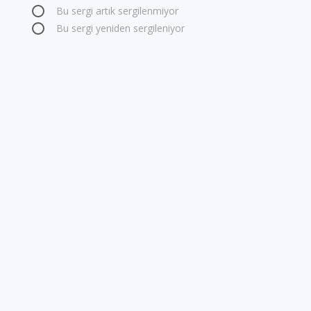
Bu sergi artık sergilenmiyor
Bu sergi yeniden sergileniyor
E-Posta Adresi
Lütfen hatalı bilginin doğrusunu yazınız
GÖNDER
GÜNCEL İÇERİK