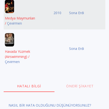
2010
Sona Erdi
Medya Maymunları
/
Çevirmen
Sona Erdi
Havada Yüzmek
(Airswimming) /
Çevirmen
HATALI BILGI
ÖNERI ŞIKAYET
NASIL BİR HATA OLDUĞUNU DÜŞÜNÜYORSUNUZ?