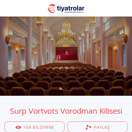
Surp Vortvots Vorodman Kilisesi
YER BILDIRIMI
PAYLAŞ