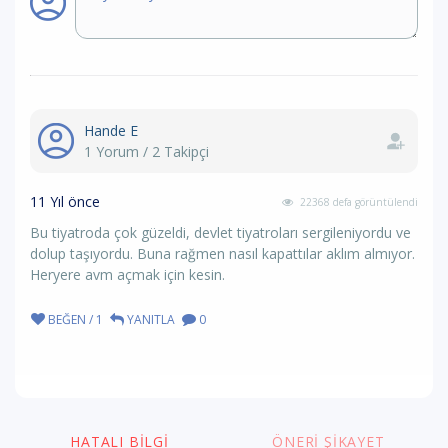
Hande E
1 Yorum / 2 Takipçi
11 Yıl önce
22368 defa görüntülendi
Bu tiyatroda çok güzeldi, devlet tiyatroları sergileniyordu ve
dolup taşıyordu. Buna rağmen nasıl kapattılar aklım almıyor.
Heryere avm açmak için kesin.
BEĞEN / 1
YANITLA
0
HATALI BILGI
ÖNERI ŞIKAYET