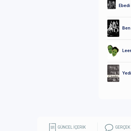
Ebedi 
Ben 
Leen
Yedi
GÜNCEL İÇERİK
GERÇEK