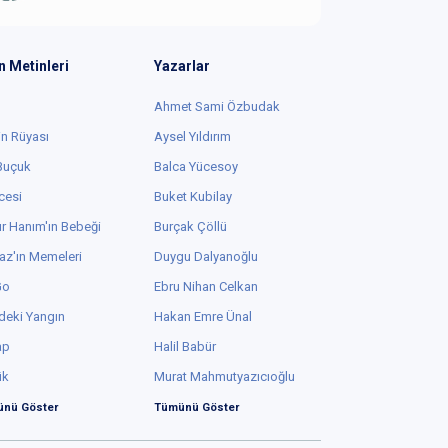
n Metinleri
Yazarlar
Ahmet Sami Özbudak
in Rüyası
Aysel Yıldırım
 Buçuk
Balca Yücesoy
cesi
Buket Kubilay
r Hanım'ın Bebeği
Burçak Çöllü
az'ın Memeleri
Duygu Dalyanoğlu
Go
Ebru Nihan Celkan
deki Yangın
Hakan Emre Ünal
ap
Halil Babür
ük
Murat Mahmutyazıcıoğlu
nü Göster
Tümünü Göster