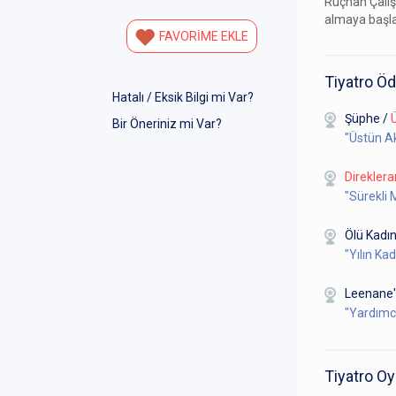
Rüçhan Çalışk
almaya başlad
FAVORİME EKLE
Tiyatro Öd
Hatalı / Eksik Bilgi mi Var?
Şüphe
/
Bir Öneriniz mi Var?
"Üstün A
Direklera
"Sürekli
Ölü Kadın
"Yılın Ka
Leenane'i
"Yardımcı
Tiyatro Oy