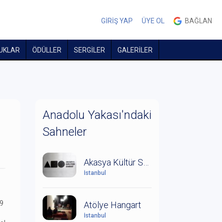
GİRİŞ YAP
ÜYE OL
BAĞLAN
UKLAR
ÖDÜLLER
SERGİLER
GALERİLER
Anadolu Yakası'ndaki
Sahneler
Akasya Kültür Sanat
İstanbul
79
Atölye Hangart
İstanbul