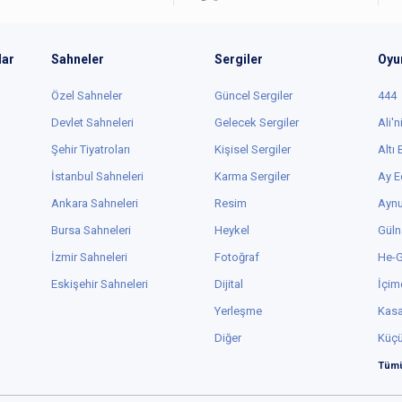
lar
Sahneler
Sergiler
Oyu
Özel Sahneler
Güncel Sergiler
444
Devlet Sahneleri
Gelecek Sergiler
Ali'n
Şehir Tiyatroları
Kişisel Sergiler
Altı
İstanbul Sahneleri
Karma Sergiler
Ay E
Ankara Sahneleri
Resim
Aynu
Bursa Sahneleri
Heykel
Güln
İzmir Sahneleri
Fotoğraf
He-
Eskişehir Sahneleri
Dijital
İçim
Yerleşme
Kas
Diğer
Küç
Tümü