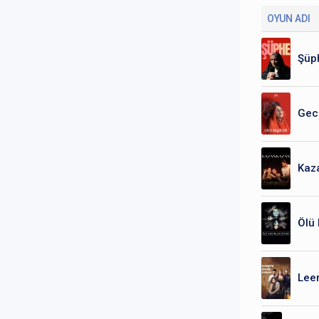
OYUN ADI
Şüp
Gece
Kaz
Ölü 
Leen