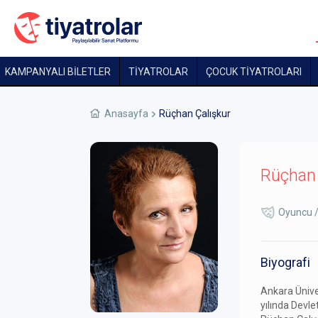
KAMPANYALI BİLETLER
TİYATROLAR
ÇOCUK TIYATROLARI
Anasayfa
Rüçhan Çalışkur
Rüçhan 
Oyuncu /
Biyografi
Ankara Ünive
yılında Devle