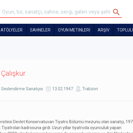
ATÖLYELER
SAHNELER
OYUN METİNLERİ
ARŞİV
TOPLUL
Çalışkur
 Seslendirme Sanatçısı
13.02.1947
Trabzon
rsitesi Devlet Konservatuvarı Tiyatro Bölümü mezunu olan sanatçı, 19
t Tiyatroları kadrosuna girdi. Uzun yıllar tiyatroda oyunculuk yapan