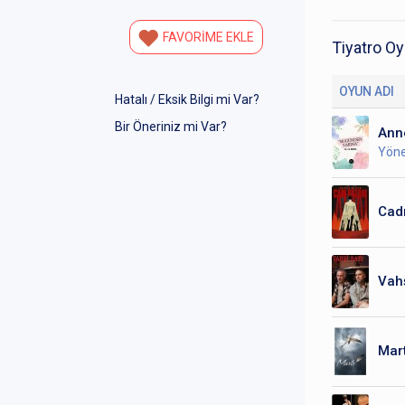
FAVORİME EKLE
Tiyatro Oy
OYUN ADI
Hatalı / Eksik Bilgi mi Var?
Bir Öneriniz mi Var?
Ann
Yön
Cadı
Vahş
Mart