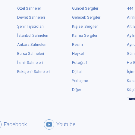
Özel Sahneler
Güncel Sergiler
444
Devlet Sahneleri
Gelecek Sergiler
Ali'n
Şehir Tiyatroları
Kişisel Sergiler
Altı
İstanbul Sahneleri
Karma Sergiler
Ay E
Ankara Sahneleri
Resim
Aynu
Bursa Sahneleri
Heykel
Güln
İzmir Sahneleri
Fotoğraf
He-
Eskişehir Sahneleri
Dijital
İçim
Yerleşme
Kas
Diğer
Küç
Tümü
Facebook
Youtube