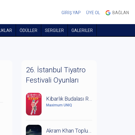
GİRİŞ YAP
ÜYE OL
BAĞLAN
UKLAR
ÖDÜLLER
SERGİLER
GALERİLER
26. İstanbul Tiyatro
Festivali Oyunları
Kibarlık Budalası Remix
Maximum UNIQ
Akram Khan Topluluğu: Orman Kitabı