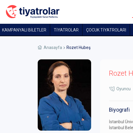
KAMPANYALI BİLETLER
TİYATROLAR
ÇOCUK TIYATROLARI
Anasayfa
Rozet Hubeş
Rozet 
Oyuncu
Biyografi
İstanbul Üniv
İstanbul Bel