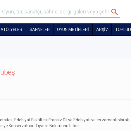
ATÖLYELER
SAHNELER
OYUN METİNLERİ
ARŞİV
TOPLUL
Hubeş
ersitesi Edebiyat Fakültesi Fransız Dil ve Edebiyatı ve eş zamanlı olarak
ediye Konservatuarı Tiyatro Bölümünü bitirdi.