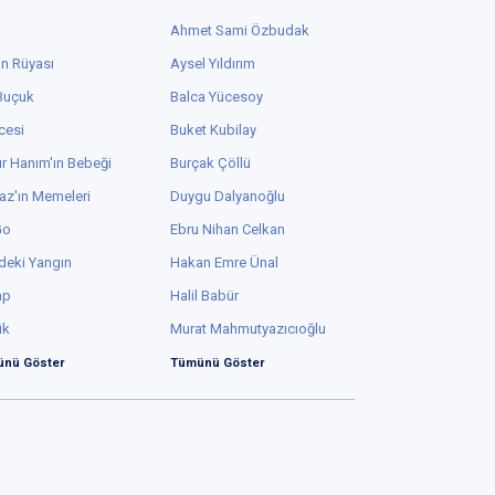
Ahmet Sami Özbudak
in Rüyası
Aysel Yıldırım
 Buçuk
Balca Yücesoy
cesi
Buket Kubilay
r Hanım'ın Bebeği
Burçak Çöllü
az'ın Memeleri
Duygu Dalyanoğlu
Go
Ebru Nihan Celkan
deki Yangın
Hakan Emre Ünal
ap
Halil Babür
ük
Murat Mahmutyazıcıoğlu
nü Göster
Tümünü Göster