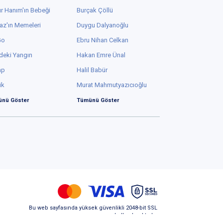
r Hanım'ın Bebeği
Burçak Çöllü
az'ın Memeleri
Duygu Dalyanoğlu
Go
Ebru Nihan Celkan
deki Yangın
Hakan Emre Ünal
ap
Halil Babür
ük
Murat Mahmutyazıcıoğlu
nü Göster
Tümünü Göster
Bu web sayfasında yüksek güvenlikli 2048-bit SSL
kullanılmaktadır.