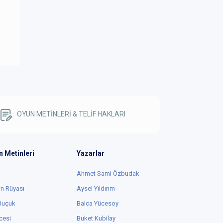
OYUN METİNLERİ & TELİF HAKLARI
n Metinleri
Yazarlar
Ahmet Sami Özbudak
in Rüyası
Aysel Yıldırım
 Buçuk
Balca Yücesoy
cesi
Buket Kubilay