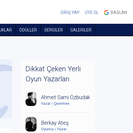
GİRİŞ YAP
ÜYE OL
BAĞLAN
UKLAR
ÖDÜLLER
SERGİLER
GALERİLER
Dikkat Çeken Yerli
Oyun Yazarları
Ahmet Sami Özbudak
Yazar / Çevirmen
Berkay Ateş
Oyuncu / Yazar