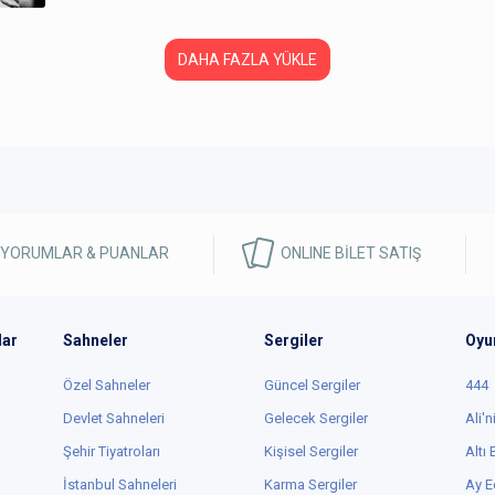
DAHA FAZLA YÜKLE
 YORUMLAR & PUANLAR
ONLINE BİLET SATIŞ
lar
Sahneler
Sergiler
Oyu
Özel Sahneler
Güncel Sergiler
444
Devlet Sahneleri
Gelecek Sergiler
Ali'n
Şehir Tiyatroları
Kişisel Sergiler
Altı
İstanbul Sahneleri
Karma Sergiler
Ay E