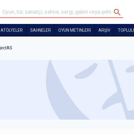
ATÖLYELER
SAHNELER
OYUN METİNLERİ
ARŞİV
TOPLUL
jectAS