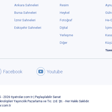
Ankara Sahneleri
Resim
Aynu
Bursa Sahneleri
Heykel
Güln
İzmir Sahneleri
Fotoğraf
He-
Eskişehir Sahneleri
Dijital
İçim
Yerleşme
Kas
Diğer
Küç
Tümü
Facebook
Youtube
 - 2026 tiyatrolar.com.tr | Paylaşılabilir Sanat
knolojileri Yayıncılık Pazarlama ve Tic. Ltd. Şti. - Her Hakkı Saklıdır.
ar.com.tr