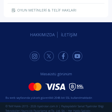
OYUN METİNLERİ & TELİF HAKLARI
HAKKIMIZDA
İLETİŞİM
Masaüstü görünüm
Bu web sayfasında yüksek güvenlikli 2048-bit SSL kullanılmaktadır.
© Telif Hakkı 2015 - 2026 tiyatrolar.com.tr | Paylaşılabilir Sanat Tiyatrolar Bilgi
Teknolojileri Yayıncılık Pazarlama ve Tic. Ltd. Şti. - Her Hakkı Saklıdır.