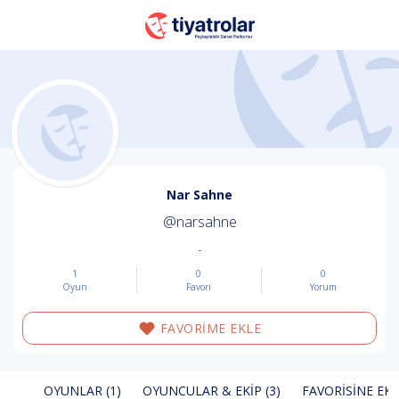
Nar Sahne
@narsahne
-
1
0
0
Oyun
Favori
Yorum
FAVORİME EKLE
OYUNLAR (1)
OYUNCULAR & EKIP (3)
FAVORISINE EKL