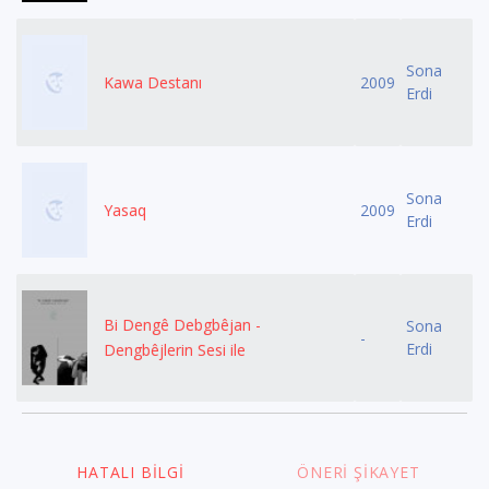
Sona
Kawa Destanı
2009
Erdi
Sona
Yasaq
2009
Erdi
Bi Dengê Debgbêjan -
Sona
-
Erdi
Dengbêjlerin Sesi ile
HATALI BILGI
ÖNERI ŞIKAYET