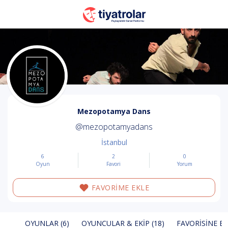
Mezopotamya Dans
@mezopotamyadans
İstanbul
6
2
0
Oyun
Favori
Yorum
FAVORİME EKLE
OYUNLAR (6)
OYUNCULAR & EKIP (18)
FAVORISINE EK