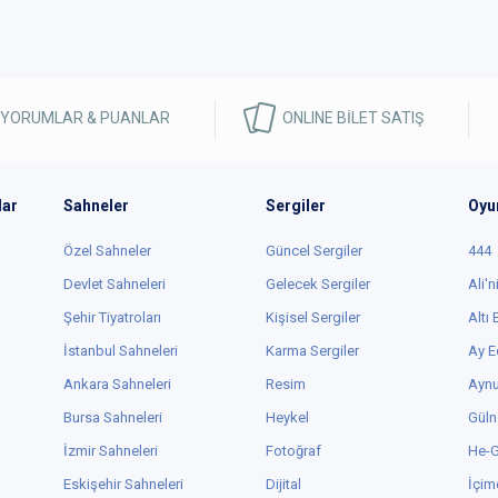
 YORUMLAR & PUANLAR
ONLINE BİLET SATIŞ
lar
Sahneler
Sergiler
Oyu
Özel Sahneler
Güncel Sergiler
444
Devlet Sahneleri
Gelecek Sergiler
Ali'n
Şehir Tiyatroları
Kişisel Sergiler
Altı
İstanbul Sahneleri
Karma Sergiler
Ay E
Ankara Sahneleri
Resim
Aynu
Bursa Sahneleri
Heykel
Güln
İzmir Sahneleri
Fotoğraf
He-
Eskişehir Sahneleri
Dijital
İçim