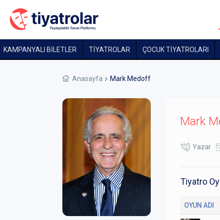
KAMPANYALI BİLETLER
TİYATROLAR
ÇOCUK TIYATROLARI
Anasayfa
Mark Medoff
Mark M
Yazar
Tiyatro Oy
OYUN ADI