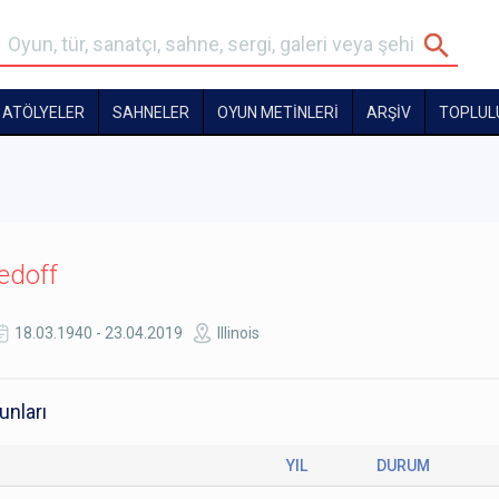
ATÖLYELER
SAHNELER
OYUN METİNLERİ
ARŞİV
TOPLUL
edoff
18.03.1940 - 23.04.2019
Illinois
unları
YIL
DURUM