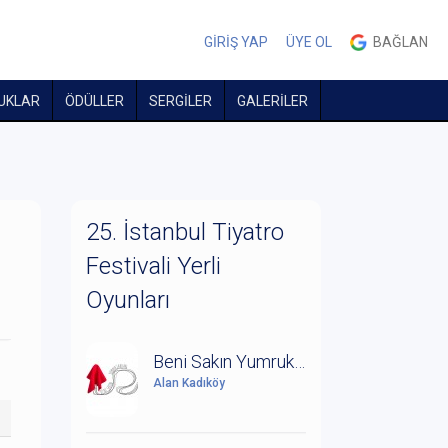
GİRİŞ YAP
ÜYE OL
BAĞLAN
UKLAR
ÖDÜLLER
SERGİLER
GALERİLER
25. İstanbul Tiyatro
Festivali Yerli
Oyunları
Beni Sakın Yumruklardan
Alan Kadıköy