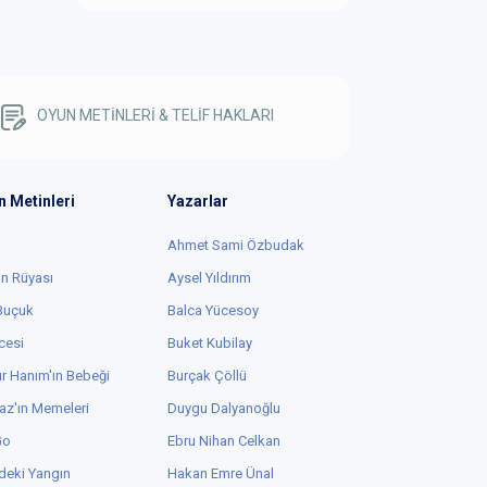
OYUN METİNLERİ & TELİF HAKLARI
n Metinleri
Yazarlar
Ahmet Sami Özbudak
in Rüyası
Aysel Yıldırım
 Buçuk
Balca Yücesoy
cesi
Buket Kubilay
r Hanım'ın Bebeği
Burçak Çöllü
az'ın Memeleri
Duygu Dalyanoğlu
Go
Ebru Nihan Celkan
deki Yangın
Hakan Emre Ünal