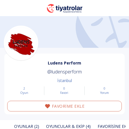
Ludens Perform
@ludensperform
İstanbul
2
0
0
Oyun
Favori
Yorum
FAVORİME EKLE
OYUNLAR (2)
OYUNCULAR & EKIP (4)
FAVORISINE EKL