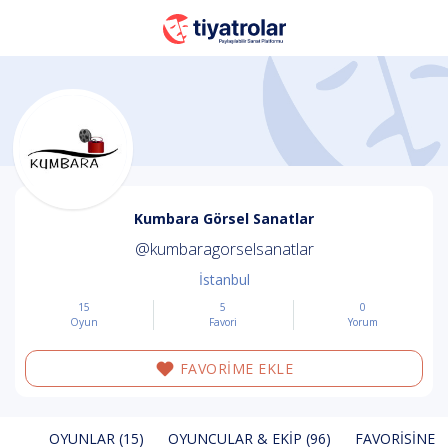
Kumbara Görsel Sanatlar
@kumbaragorselsanatlar
İstanbul
15
5
0
Oyun
Favori
Yorum
FAVORİME EKLE
OYUNLAR (15)
OYUNCULAR & EKIP (96)
FAVORISINE E