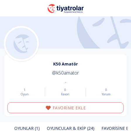
K50 Amatör
@k50amator
-
1
0
0
Oyun
Favori
Yorum
FAVORİME EKLE
OYUNLAR (1)
OYUNCULAR & EKIP (24)
FAVORISINE EK