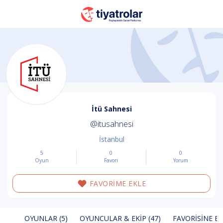
İtü Sahnesi
@itusahnesi
İstanbul
5
0
0
Oyun
Favori
Yorum
FAVORİME EKLE
OYUNLAR (5)
OYUNCULAR & EKIP (47)
FAVORISINE EK