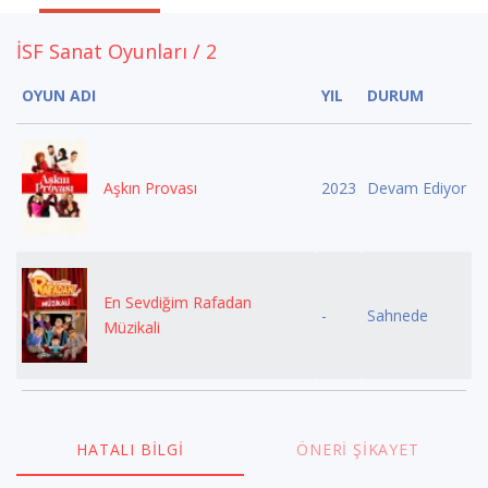
İSF Sanat Oyunları / 2
OYUN ADI
YIL
DURUM
Aşkın Provası
2023
Devam Ediyor
En Sevdiğim Rafadan
-
Sahnede
Müzikali
HATALI BILGI
ÖNERI ŞIKAYET