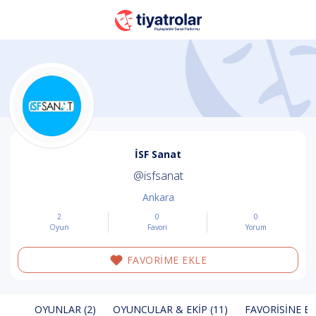
İSF Sanat
@isfsanat
Ankara
2
0
0
Oyun
Favori
Yorum
FAVORİME EKLE
OYUNLAR (2)
OYUNCULAR & EKIP (11)
FAVORISINE EK