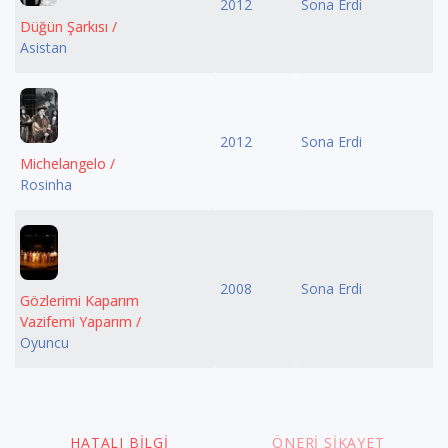
2012
Sona Erdi
Düğün Şarkısı /
Asistan
2012
Sona Erdi
Michelangelo /
Rosinha
2008
Sona Erdi
Gözlerimi Kaparım
Vazifemi Yaparım /
Oyuncu
HATALI BILGI
ÖNERI ŞIKAYET