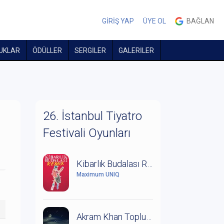
GİRİŞ YAP
ÜYE OL
BAĞLAN
UKLAR
ÖDÜLLER
SERGİLER
GALERİLER
26. İstanbul Tiyatro
Festivali Oyunları
Kibarlık Budalası Remix
Maximum UNIQ
Akram Khan Topluluğu: Orman Kitabı