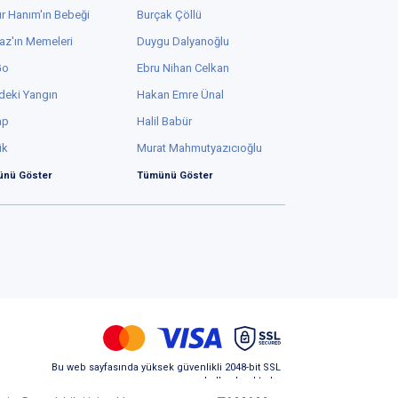
r Hanım'ın Bebeği
Burçak Çöllü
az'ın Memeleri
Duygu Dalyanoğlu
Go
Ebru Nihan Celkan
deki Yangın
Hakan Emre Ünal
ap
Halil Babür
ük
Murat Mahmutyazıcıoğlu
nü Göster
Tümünü Göster
Bu web sayfasında yüksek güvenlikli 2048-bit SSL
kullanılmaktadır.