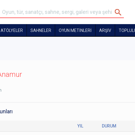
ATÖLYELER
SAHNELER
OYUN METİNLERİ
ARŞİV
TOPLUL
Anamur
n
unları
YIL
DURUM