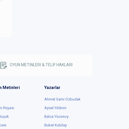
OYUN METİNLERİ & TELİF HAKLARI
n Metinleri
Yazarlar
Ahmet Sami Özbudak
in Rüyası
Aysel Yıldırım
 Buçuk
Balca Yücesoy
cesi
Buket Kubilay