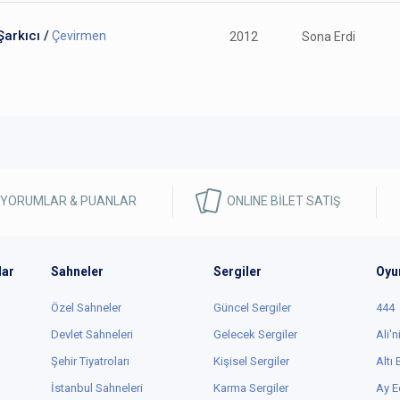
Şarkıcı /
Çevirmen
2012
Sona Erdi
 YORUMLAR & PUANLAR
ONLINE BİLET SATIŞ
lar
Sahneler
Sergiler
Oyu
Özel Sahneler
Güncel Sergiler
444
Devlet Sahneleri
Gelecek Sergiler
Ali'n
Şehir Tiyatroları
Kişisel Sergiler
Altı
İstanbul Sahneleri
Karma Sergiler
Ay E