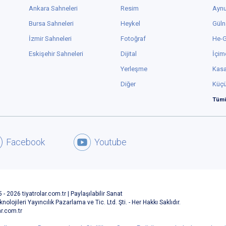
Ankara Sahneleri
Resim
Aynu
Bursa Sahneleri
Heykel
Güln
İzmir Sahneleri
Fotoğraf
He-
Eskişehir Sahneleri
Dijital
İçim
Yerleşme
Kas
Diğer
Küç
Tümü
Facebook
Youtube
 - 2026 tiyatrolar.com.tr | Paylaşılabilir Sanat
knolojileri Yayıncılık Pazarlama ve Tic. Ltd. Şti. - Her Hakkı Saklıdır.
ar.com.tr