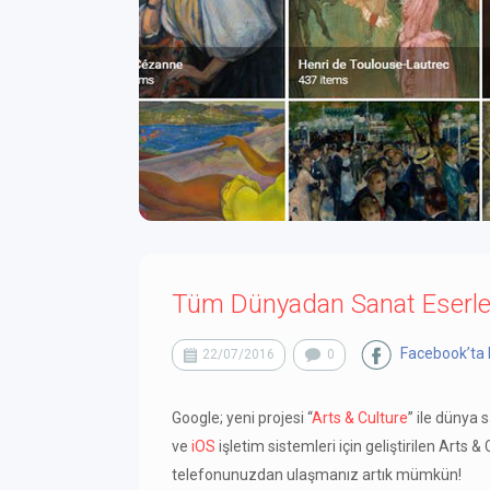
Tüm Dünyadan Sanat Eserleri
Facebook’ta 
22/07/2016
0
Google; yeni projesi “
Arts & Culture
” ile dünya 
ve
iOS
işletim sistemleri için geliştirilen Arts 
telefonunuzdan ulaşmanız artık mümkün!