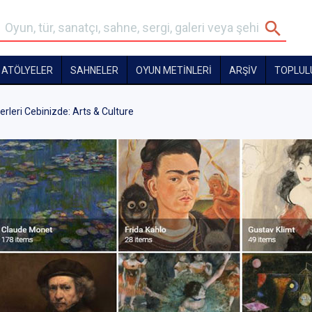
ATÖLYELER
SAHNELER
OYUN METİNLERİ
ARŞİV
TOPLUL
leri Cebinizde: Arts & Culture