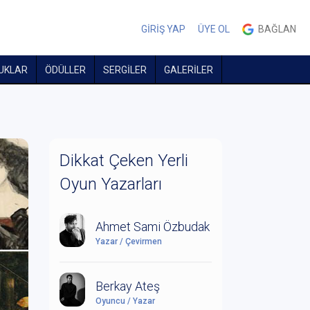
GİRİŞ YAP
ÜYE OL
BAĞLAN
UKLAR
ÖDÜLLER
SERGİLER
GALERİLER
Dikkat Çeken Yerli
Oyun Yazarları
Ahmet Sami Özbudak
Yazar / Çevirmen
Berkay Ateş
Oyuncu / Yazar