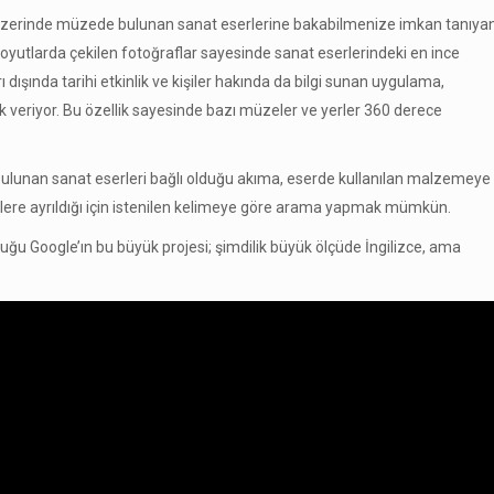
 üzerinde müzede bulunan sanat eserlerine bakabilmenize imkan tanıya
oyutlarda çekilen fotoğraflar sayesinde sanat eserlerindeki en ince
rı dışında tarihi etkinlik ve kişiler hakında da bilgi sunan uygulama,
 veriyor. Bu özellik sayesinde bazı müzeler ve yerler 360 derece
a bulunan sanat eserleri bağlı olduğu akıma, eserde kullanılan malzemeye
ilere ayrıldığı için istenilen kelimeye göre arama yapmak mümkün.
uğu Google’ın bu büyük projesi; şimdilik büyük ölçüde İngilizce, ama