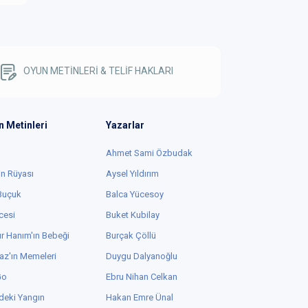
OYUN METİNLERİ & TELİF HAKLARI
n Metinleri
Yazarlar
Ahmet Sami Özbudak
in Rüyası
Aysel Yıldırım
 Buçuk
Balca Yücesoy
cesi
Buket Kubilay
r Hanım'ın Bebeği
Burçak Çöllü
az'ın Memeleri
Duygu Dalyanoğlu
Go
Ebru Nihan Celkan
deki Yangın
Hakan Emre Ünal