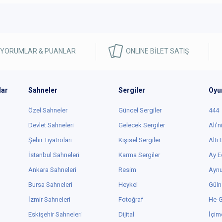
 YORUMLAR & PUANLAR
ONLINE BİLET SATIŞ
lar
Sahneler
Sergiler
Oyu
Özel Sahneler
Güncel Sergiler
444
Devlet Sahneleri
Gelecek Sergiler
Ali'n
Şehir Tiyatroları
Kişisel Sergiler
Altı
İstanbul Sahneleri
Karma Sergiler
Ay E
Ankara Sahneleri
Resim
Aynu
Bursa Sahneleri
Heykel
Güln
İzmir Sahneleri
Fotoğraf
He-
Eskişehir Sahneleri
Dijital
İçim