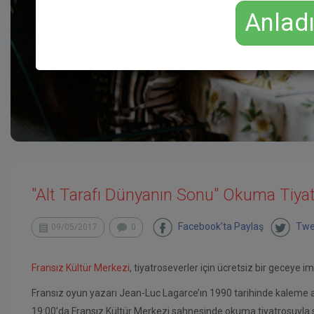
Anlad
"Alt Tarafı Dünyanın Sonu" Okuma Tiya
Facebook’ta Paylaş
Twe
09/05/2017
0
Fransız Kültür Merkezi
, tiyatroseverler için ücretsiz bir geceye im
Fransız oyun yazarı Jean-Luc Lagarce’ın 1990 tarihinde kaleme a
19:00’da Fransız Kültür Merkezi sahnesinde okuma tiyatrosuyla