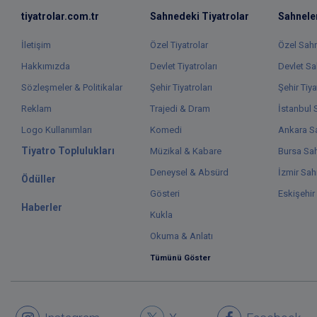
tiyatrolar.com.tr
Sahnedeki Tiyatrolar
Sahnele
İletişim
Özel Tiyatrolar
Özel Sah
Hakkımızda
Devlet Tiyatroları
Devlet Sa
Sözleşmeler & Politikalar
Şehir Tiyatroları
Şehir Tiya
Reklam
Trajedi & Dram
İstanbul 
Logo Kullanımları
Komedi
Ankara Sa
Tiyatro Toplulukları
Müzikal & Kabare
Bursa Sah
Deneysel & Absürd
İzmir Sah
Ödüller
Gösteri
Eskişehir
Haberler
Kukla
Okuma & Anlatı
Tümünü Göster