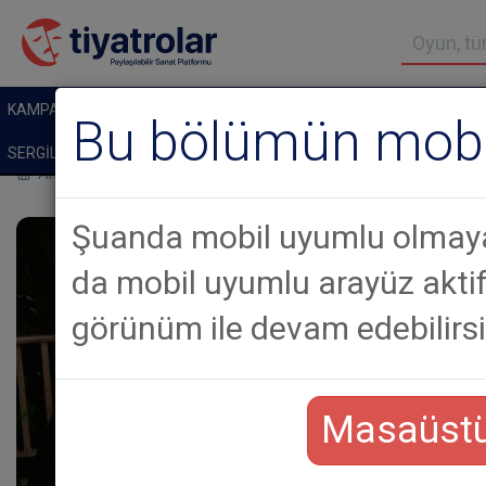
KAMPANYALI BİLETLER
TİYATROLAR
ÇOCUK TIYATROLARI
Bu bölümün mobil
SERGİLER
GALERİLER
Anasayfa
Haberler
"Alt Tarafı Dünyanın Sonu" Okuma Tiyatro
Şuanda mobil uyumlu olmaya
da mobil uyumlu arayüz akt
görünüm ile devam edebilirsi
Masaüstü