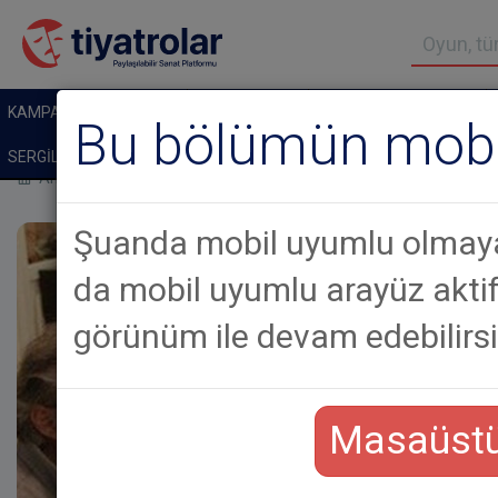
KAMPANYALI BİLETLER
TİYATROLAR
ÇOCUK TIYATROLARI
Bu bölümün mobil
SERGİLER
GALERİLER
Anasayfa
Haberler
Çok Yakında: Oyun Atölyesi’nden “Aşk Delis
Şuanda mobil uyumlu olmaya
da mobil uyumlu arayüz akt
görünüm ile devam edebilirsi
Masaüstü