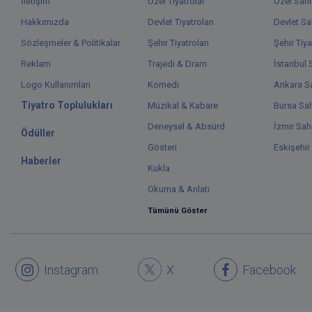
İletişim
Özel Tiyatrolar
Özel Sah
Hakkımızda
Devlet Tiyatroları
Devlet Sa
Sözleşmeler & Politikalar
Şehir Tiyatroları
Şehir Tiya
Reklam
Trajedi & Dram
İstanbul 
Logo Kullanımları
Komedi
Ankara Sa
Tiyatro Toplulukları
Müzikal & Kabare
Bursa Sah
Deneysel & Absürd
İzmir Sah
Ödüller
Gösteri
Eskişehir
Haberler
Kukla
Okuma & Anlatı
Tümünü Göster
Instagram
X
Facebook