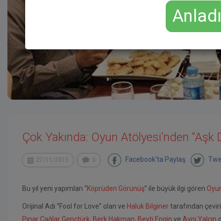
Anlad
Çok Yakında: Oyun Atölyesi’nden “Aşk D
Facebook’ta Paylaş
Twe
27/11/2015
0
Bu yıl yeni yapımları “
Köprüden Görünüş
” ile büyük ilgi gören
Oyun
Orijinal Adı “Fool for Love” olan ve
Haluk Bilginer
tarafından çeviri
Pınar Çağlar Gençtürk
,
Berk Hakman
,
Beyti Engin
ve
Avni Yalçın
g