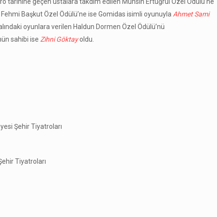
yatro tarihine geçen ustalara takdim edilen Muhsin Ertuğrul Özel Ödülü’ne
t Fehmi Başkut Özel Ödülü’ne ise Gomidas isimli oyunuyla
Ahmet Sami
dalındaki oyunlara verilen Haldun Dormen Özel Ödülü’nü
nün sahibi ise
Zihni Göktay
oldu.
yesi Şehir Tiyatroları
ehir Tiyatroları