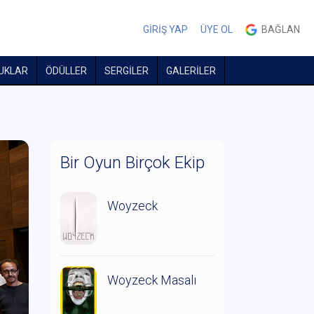
GİRİŞ YAP
ÜYE OL
BAĞLAN
UKLAR
ÖDÜLLER
SERGİLER
GALERİLER
Bir Oyun Birçok Ekip
Woyzeck
Woyzeck Masalı