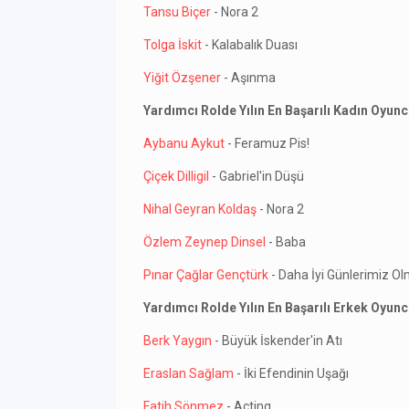
Tansu Biçer
- Nora 2
Tolga İskit
- Kalabalık Duası
Yiğit Özşener
- Aşınma
Yardımcı Rolde Yılın En Başarılı Kadın Oyun
Aybanu Aykut
- Feramuz Pis!
Çiçek Dilligil
- Gabriel'in Düşü
Nihal Geyran Koldaş
- Nora 2
Özlem Zeynep Dinsel
- Baba
Pınar Çağlar Gençtürk
- Daha İyi Günlerimiz O
Yardımcı Rolde Yılın En Başarılı Erkek Oyun
Berk Yaygın
- Büyük İskender'in Atı
Eraslan Sağlam
- İki Efendinin Uşağı
Fatih Sönmez
- Acting