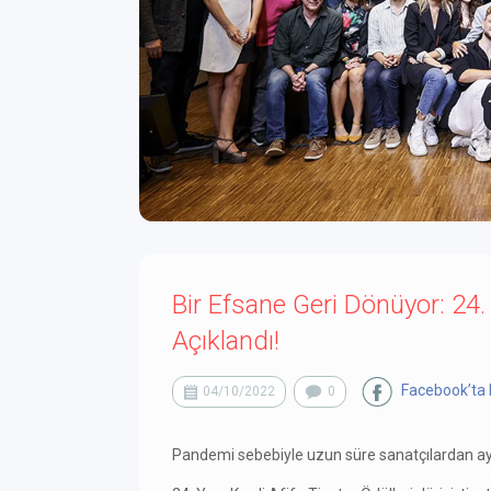
Bir Efsane Geri Dönüyor: 24. 
Açıklandı!
Facebook’ta 
04/10/2022
0
Pandemi sebebiyle uzun süre sanatçılardan ayrı 