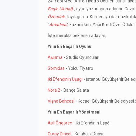
24. Yapı Kredi Afife Tiyatro Ödülleri Jürisi, ti
Engin Uludağ
’ı, oyun yazarlarına adanan Ceva
Özbudak
’ı layık gördü. Komedi ya da müzikal 
"
Amadeus
" kazanırken, Yapı Kredi Özel Ödülü’
İşte merakla beklenen adaylar;
Yılın En Başarılı Oyunu
Aşınma
- Studio Oyuncuları
Gomidas
- Yolcu Tiyatro
İki Efendinin Uşağı
- İstanbul Büyükşehir Beledi
Nora 2
- Bahçe Galata
Vişne Bahçesi
- Kocaeli Büyükşehir Belediyesi Ş
Yılın En Başarılı Yönetmeni
Aslı Öngören
- İki Efendinin Uşağı
Güray Dinçol
- Kalabalık Duası