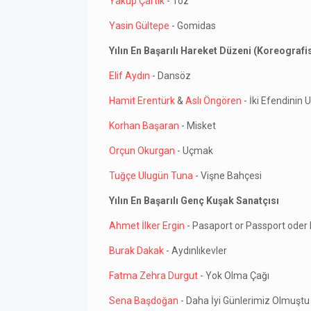
Yakup Çartık
- Toz
Yasin Gültepe
- Gomidas
Yılın En Başarılı Hareket Düzeni (Koreografis
Elif Aydın
- Dansöz
Hamit Erentürk
&
Aslı Öngören
- İki Efendinin 
Korhan Başaran
- Misket
Orçun Okurgan
- Uçmak
Tuğçe Ulugün Tuna
- Vişne Bahçesi
Yılın En Başarılı Genç Kuşak Sanatçısı
Ahmet İlker Ergin
- Pasaport or Passport oder
Burak Dakak
- Aydınlıkevler
Fatma Zehra Durgut
- Yok Olma Çağı
Sena Başdoğan
- Daha İyi Günlerimiz Olmuştu