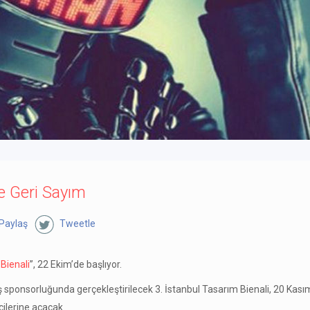
ne Geri Sayım
Paylaş
Tweetle
Bienali
”, 22 Ekim’de başlıyor.
 sponsorluğunda gerçekleştirilecek 3. İstanbul Tasarım Bienali, 20 Kası
çilerine açacak.