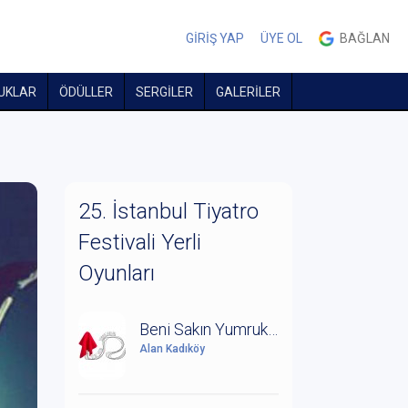
GİRİŞ YAP
ÜYE OL
BAĞLAN
UKLAR
ÖDÜLLER
SERGİLER
GALERİLER
25. İstanbul Tiyatro
Festivali Yerli
Oyunları
Beni Sakın Yumruklardan
Alan Kadıköy