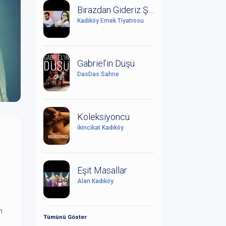
Birazdan Gideriz Şimdi Yağmur Yağıyor
Kadıköy Emek Tiyatrosu
Gabriel’in Düşü
DasDas Sahne
Koleksiyoncu
ikincikat Kadıköy
Eşit Masallar
Alan Kadıköy
m
Tümünü Göster