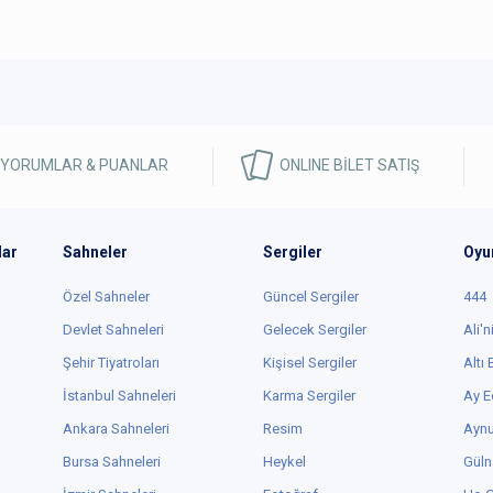
 YORUMLAR & PUANLAR
ONLINE BİLET SATIŞ
lar
Sahneler
Sergiler
Oyu
Özel Sahneler
Güncel Sergiler
444
Devlet Sahneleri
Gelecek Sergiler
Ali'n
Şehir Tiyatroları
Kişisel Sergiler
Altı
İstanbul Sahneleri
Karma Sergiler
Ay E
Ankara Sahneleri
Resim
Aynu
Bursa Sahneleri
Heykel
Güln