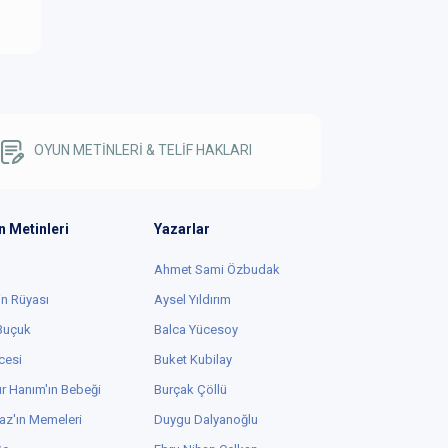
OYUN METİNLERİ & TELİF HAKLARI
n Metinleri
Yazarlar
Ahmet Sami Özbudak
in Rüyası
Aysel Yıldırım
 Buçuk
Balca Yücesoy
cesi
Buket Kubilay
r Hanım'ın Bebeği
Burçak Çöllü
az'ın Memeleri
Duygu Dalyanoğlu