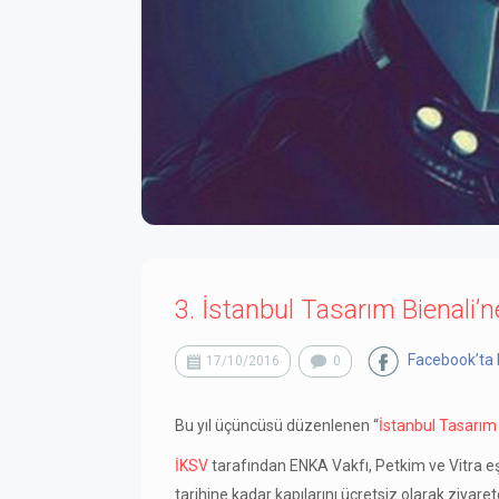
3. İstanbul Tasarım Bienali’
Facebook’ta 
17/10/2016
0
Bu yıl üçüncüsü düzenlenen “
İstanbul Tasarım 
İKSV
tarafından ENKA Vakfı, Petkim ve Vitra eş
tarihine kadar kapılarını ücretsiz olarak ziyaret