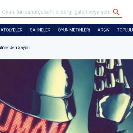
ATÖLYELER
SAHNELER
OYUN METİNLERİ
ARŞİV
TOPLUL
ali’ne Geri Sayım