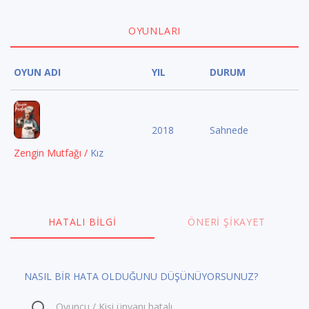
OYUNLARI
OYUN ADI
YIL
DURUM
2018
Sahnede
Zengin Mutfağı /
Kız
HATALI BILGI
ÖNERI ŞIKAYET
NASIL BİR HATA OLDUĞUNU DÜŞÜNÜYORSUNUZ?
Oyuncu / Kişi ünvanı hatalı