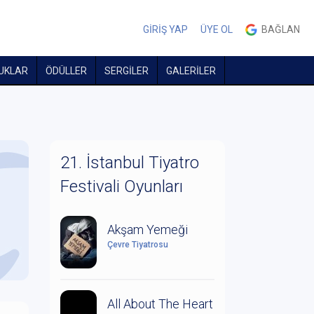
GİRİŞ YAP
ÜYE OL
BAĞLAN
UKLAR
ÖDÜLLER
SERGİLER
GALERİLER
21. İstanbul Tiyatro
Festivali Oyunları
Akşam Yemeği
Çevre Tiyatrosu
All About The Heart