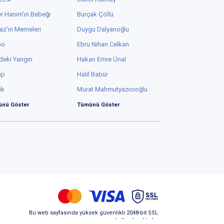
r Hanım'ın Bebeği
Burçak Çöllü
az'ın Memeleri
Duygu Dalyanoğlu
Go
Ebru Nihan Celkan
deki Yangın
Hakan Emre Ünal
ap
Halil Babür
ük
Murat Mahmutyazıcıoğlu
nü Göster
Tümünü Göster
Bu web sayfasında yüksek güvenlikli 2048-bit SSL
kullanılmaktadır.