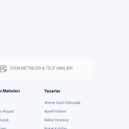
OYUN METİNLERİ & TELİF HAKLARI
n Metinleri
Yazarlar
Ahmet Sami Özbudak
in Rüyası
Aysel Yıldırım
 Buçuk
Balca Yücesoy
cesi
Buket Kubilay