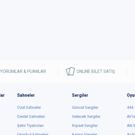
 YORUMLAR & PUANLAR
ONLINE BİLET SATIŞ
lar
Sahneler
Sergiler
Oyu
Özel Sahneler
Güncel Sergiler
444
Devlet Sahneleri
Gelecek Sergiler
Ali'n
Şehir Tiyatroları
Kişisel Sergiler
Altı
İstanbul Sahneleri
Karma Sergiler
Ay E