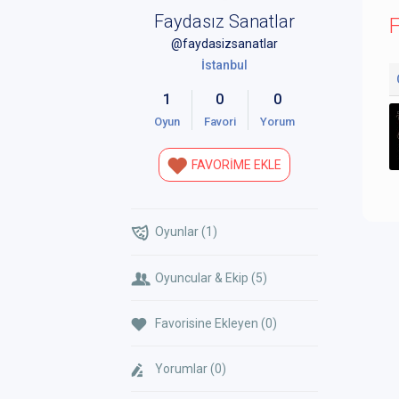
Faydasız Sanatlar
F
@faydasizsanatlar
İstanbul
1
0
0
Oyun
Favori
Yorum
FAVORİME EKLE
Oyunlar (1)
Oyuncular & Ekip (5)
Favorisine Ekleyen (0)
Yorumlar (0)