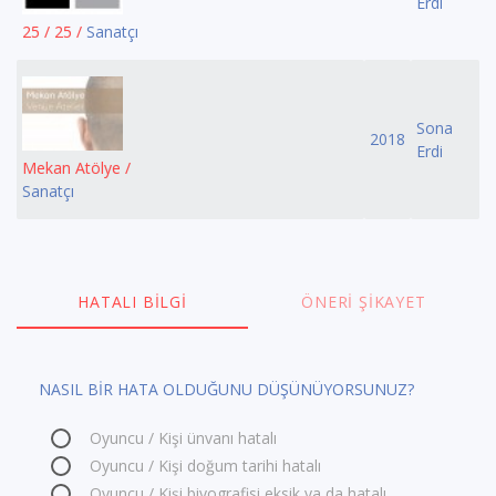
Erdi
25 / 25 /
Sanatçı
Sona
2018
Erdi
Mekan Atölye /
Sanatçı
HATALI BILGI
ÖNERI ŞIKAYET
NASIL BİR HATA OLDUĞUNU DÜŞÜNÜYORSUNUZ?
Oyuncu / Kişi ünvanı hatalı
Oyuncu / Kişi doğum tarihi hatalı
Oyuncu / Kişi biyografisi eksik ya da hatalı