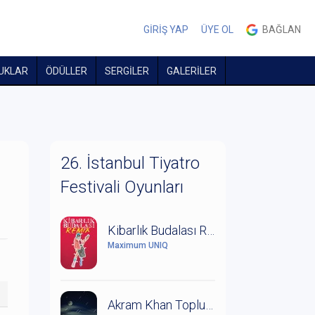
GİRİŞ YAP
ÜYE OL
BAĞLAN
UKLAR
ÖDÜLLER
SERGİLER
GALERİLER
26. İstanbul Tiyatro
Festivali Oyunları
Kibarlık Budalası Remix
Maximum UNIQ
Akram Khan Topluluğu: Orman Kitabı