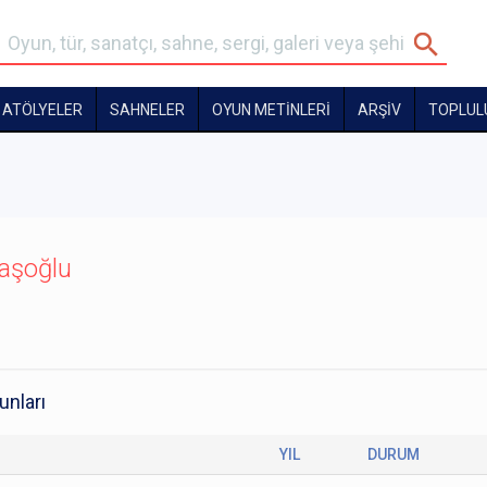
ATÖLYELER
SAHNELER
OYUN METİNLERİ
ARŞİV
TOPLUL
aşoğlu
unları
YIL
DURUM