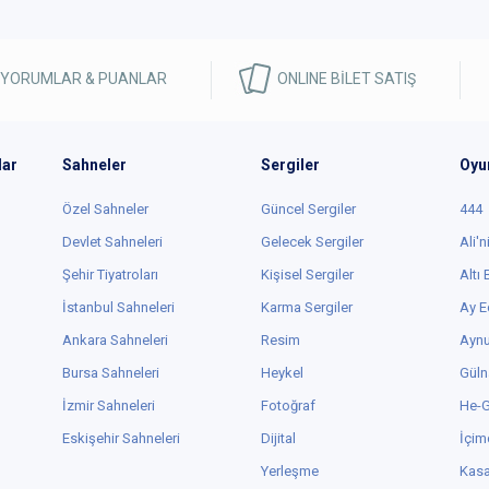
 YORUMLAR & PUANLAR
ONLINE BİLET SATIŞ
lar
Sahneler
Sergiler
Oyu
Özel Sahneler
Güncel Sergiler
444
Devlet Sahneleri
Gelecek Sergiler
Ali'n
Şehir Tiyatroları
Kişisel Sergiler
Altı
İstanbul Sahneleri
Karma Sergiler
Ay E
Ankara Sahneleri
Resim
Aynu
Bursa Sahneleri
Heykel
Güln
İzmir Sahneleri
Fotoğraf
He-
Eskişehir Sahneleri
Dijital
İçim
Yerleşme
Kas