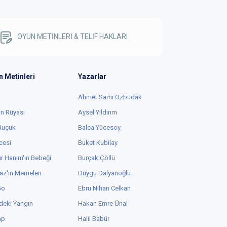
OYUN METİNLERİ & TELİF HAKLARI
n Metinleri
Yazarlar
Ahmet Sami Özbudak
in Rüyası
Aysel Yıldırım
 Buçuk
Balca Yücesoy
cesi
Buket Kubilay
r Hanım'ın Bebeği
Burçak Çöllü
az'ın Memeleri
Duygu Dalyanoğlu
Go
Ebru Nihan Celkan
deki Yangın
Hakan Emre Ünal
ap
Halil Babür