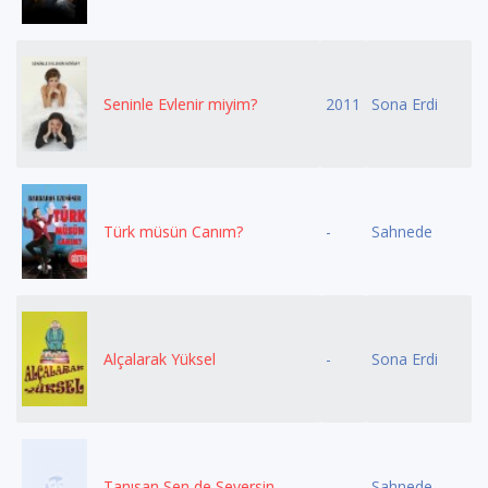
Seninle Evlenir miyim?
2011
Sona Erdi
Türk müsün Canım?
-
Sahnede
Alçalarak Yüksel
-
Sona Erdi
Tanısan Sen de Seversin
-
Sahnede