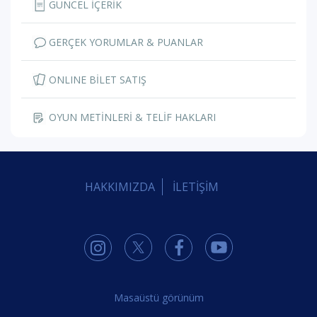
GÜNCEL İÇERİK
GERÇEK YORUMLAR & PUANLAR
ONLINE BİLET SATIŞ
OYUN METİNLERİ & TELİF HAKLARI
HAKKIMIZDA
İLETİŞİM
Masaüstü görünüm