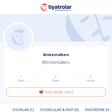
Brokentalkers
@brokentalkers
-
1
0
0
Oyun
Favori
Yorum
FAVORİME EKLE
OYUNLAR (1)
OYUNCULAR & EKIP (9)
FAVORISINE EKL