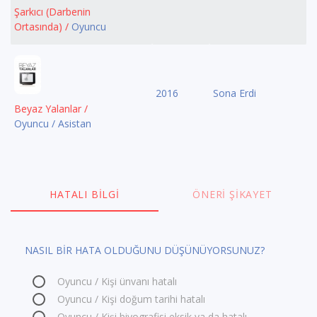
Şarkıcı (Darbenin
Ortasında) /
Oyuncu
2016
Sona Erdi
Beyaz Yalanlar /
Oyuncu / Asistan
HATALI BILGI
ÖNERI ŞIKAYET
NASIL BİR HATA OLDUĞUNU DÜŞÜNÜYORSUNUZ?
Oyuncu / Kişi ünvanı hatalı
Oyuncu / Kişi doğum tarihi hatalı
Oyuncu / Kişi biyografisi eksik ya da hatalı