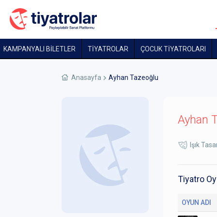
KAMPANYALI BİLETLER
TİYATROLAR
ÇOCUK TIYATROLARI
Anasayfa
Ayhan Tazeoğlu
Ayhan 
Işık Tasa
Tiyatro Oy
OYUN ADI