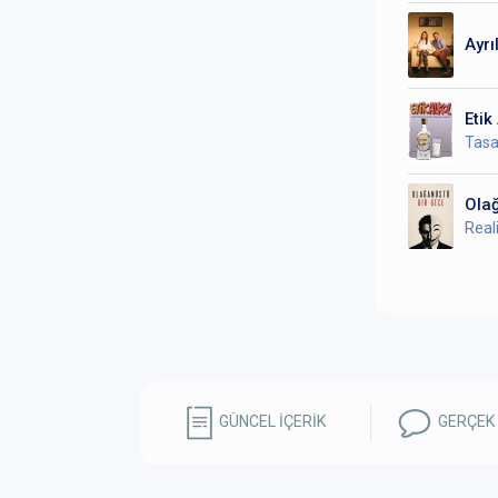
Ayrıl
Etik
Tasa
Ola
Real
GÜNCEL İÇERİK
GERÇEK