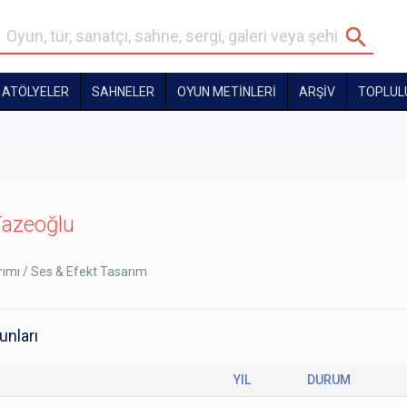
ATÖLYELER
SAHNELER
OYUN METİNLERİ
ARŞİV
TOPLUL
Tazeoğlu
rımı / Ses & Efekt Tasarım
unları
YIL
DURUM