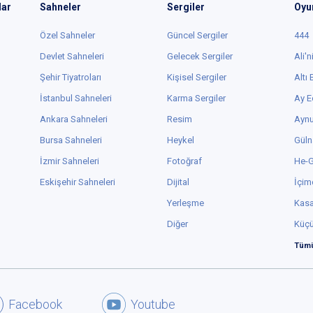
lar
Sahneler
Sergiler
Oyu
Özel Sahneler
Güncel Sergiler
444
Devlet Sahneleri
Gelecek Sergiler
Ali'n
Şehir Tiyatroları
Kişisel Sergiler
Altı
İstanbul Sahneleri
Karma Sergiler
Ay E
Ankara Sahneleri
Resim
Aynu
Bursa Sahneleri
Heykel
Güln
İzmir Sahneleri
Fotoğraf
He-
Eskişehir Sahneleri
Dijital
İçim
Yerleşme
Kas
Diğer
Küç
Tümü
Facebook
Youtube