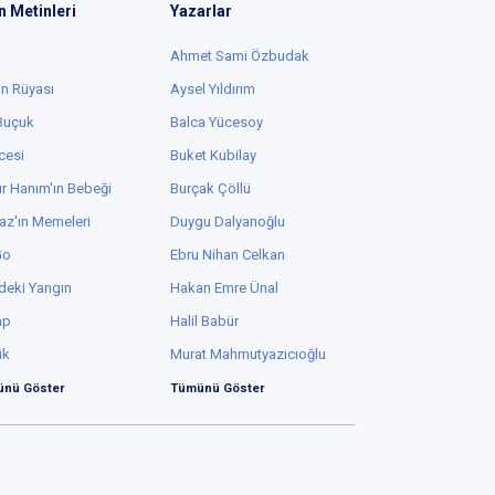
n Metinleri
Yazarlar
Ahmet Sami Özbudak
in Rüyası
Aysel Yıldırım
 Buçuk
Balca Yücesoy
cesi
Buket Kubilay
r Hanım'ın Bebeği
Burçak Çöllü
az'ın Memeleri
Duygu Dalyanoğlu
Go
Ebru Nihan Celkan
deki Yangın
Hakan Emre Ünal
ap
Halil Babür
ük
Murat Mahmutyazıcıoğlu
nü Göster
Tümünü Göster