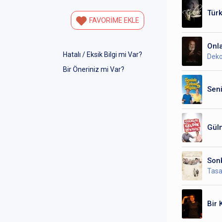
Türk
FAVORİME EKLE
Onla
Hatalı / Eksik Bilgi mi Var?
Deko
Bir Öneriniz mi Var?
Seni
Gül
Son
Tasa
Bir 