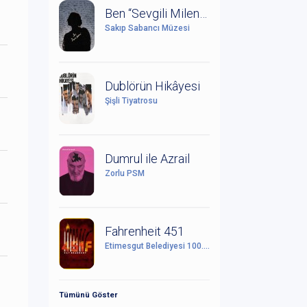
Ben “Sevgili Milena” (Kafka ve Milena Mektuplaşmaları)
Sakıp Sabancı Müzesi
Dublörün Hikâyesi
Şişli Tiyatrosu
Dumrul ile Azrail
Zorlu PSM
Fahrenheit 451
Etimesgut Belediyesi 100. Yıl Cumhuriyet Kültür Sanat Merkezi
Tümünü Göster