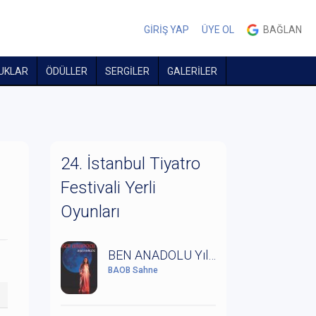
GİRİŞ YAP
ÜYE OL
BAĞLAN
UKLAR
ÖDÜLLER
SERGİLER
GALERİLER
24. İstanbul Tiyatro
Festivali Yerli
Oyunları
BEN ANADOLU Yıldız Kenter'in Anısına Saygıyla
BAOB Sahne