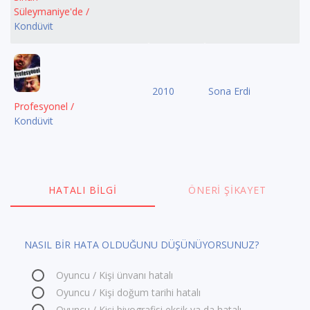
Süleymaniye'de /
Kondüvit
2010
Sona Erdi
Profesyonel /
Kondüvit
HATALI BILGI
ÖNERI ŞIKAYET
NASIL BİR HATA OLDUĞUNU DÜŞÜNÜYORSUNUZ?
Oyuncu / Kişi ünvanı hatalı
Oyuncu / Kişi doğum tarihi hatalı
Oyuncu / Kişi biyografisi eksik ya da hatalı