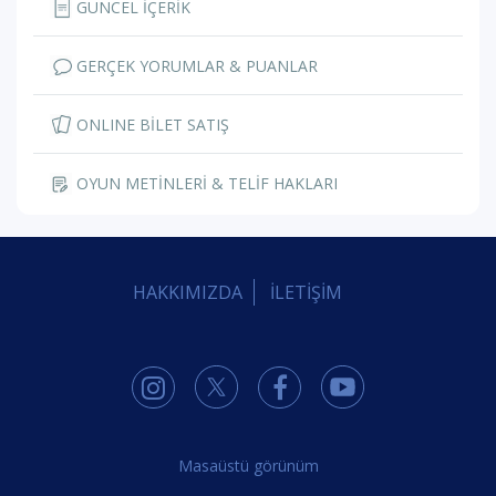
GÜNCEL İÇERİK
GERÇEK YORUMLAR & PUANLAR
ONLINE BİLET SATIŞ
OYUN METİNLERİ & TELİF HAKLARI
HAKKIMIZDA
İLETİŞİM
Masaüstü görünüm