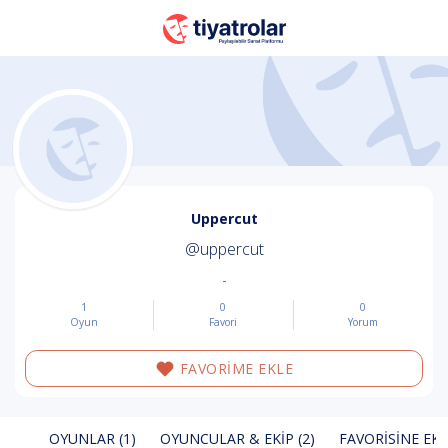
Uppercut
@uppercut
-
1
0
0
Oyun
Favori
Yorum
FAVORİME EKLE
OYUNLAR (1)
OYUNCULAR & EKIP (2)
FAVORISINE EKL