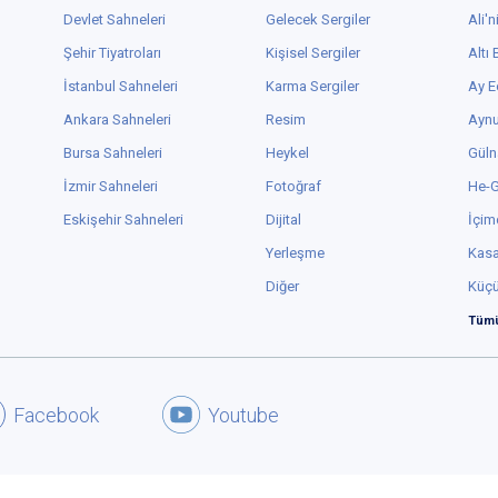
Devlet Sahneleri
Gelecek Sergiler
Ali'n
Şehir Tiyatroları
Kişisel Sergiler
Altı
İstanbul Sahneleri
Karma Sergiler
Ay E
Ankara Sahneleri
Resim
Aynu
Bursa Sahneleri
Heykel
Güln
İzmir Sahneleri
Fotoğraf
He-
Eskişehir Sahneleri
Dijital
İçim
Yerleşme
Kas
Diğer
Küç
Tümü
Facebook
Youtube