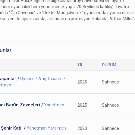
itim aldı. Hukuk eğitimi aldığı Galatasaray Üniversitesi'nin tiyatro
 hem oyunculuk hem yönetmenlik yaptı. 2005 yılında katıldığı Tiyatro
ar’da “Ölü Güvercin” ve “Doktor Mangalyürek” oyunlarında oyuncu olarak
e üniversite tiyatrosunda, ardından da profesyonel alanda, Arthur Miller’ı
unları
YIL
DURUM
aşanlar /
Oyuncu / Afiş Tasarım /
2025
Sahnede
etmen
i Bey'in Zevceleri /
Yönetmen
2025
Sahnede
 Şehir Katil /
Yönetmen Yardımcısı
2020
Sahnede