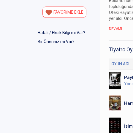
Bölümü’nde eğ
topluluğunda
FAVORİME EKLE
Öteki Hayatl
yer aldı. Önc
DEVAMI
Hatalı / Eksik Bilgi mi Var?
Bir Öneriniz mi Var?
Tiyatro Oy
OYUN ADI
Payl
Yön
Hamd
İsim