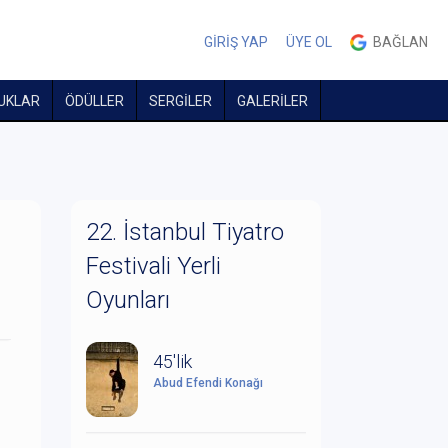
GİRİŞ YAP
ÜYE OL
BAĞLAN
UKLAR
ÖDÜLLER
SERGİLER
GALERİLER
22. İstanbul Tiyatro
Festivali Yerli
Oyunları
45'lik
Abud Efendi Konağı