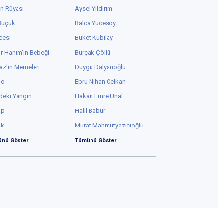
in Rüyası
Aysel Yıldırım
 Buçuk
Balca Yücesoy
cesi
Buket Kubilay
r Hanım'ın Bebeği
Burçak Çöllü
az'ın Memeleri
Duygu Dalyanoğlu
Go
Ebru Nihan Celkan
deki Yangın
Hakan Emre Ünal
ap
Halil Babür
ük
Murat Mahmutyazıcıoğlu
nü Göster
Tümünü Göster