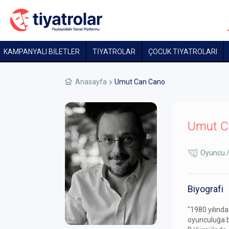
KAMPANYALI BİLETLER
TİYATROLAR
ÇOCUK TIYATROLARI
Anasayfa
Umut Can Cano
Umut C
Oyuncu 
Biyografi
"1980 yılınd
oyunculuğa b