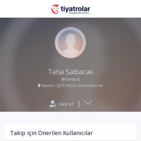
Taha Salbacak
@zerdust
İstanbul
/
0 Yorum Görüntülenme
|
TAKİP ET
Takip için Önerilen Kullanıcılar