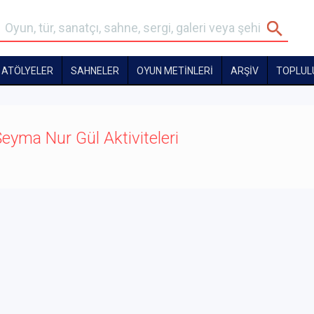
ATÖLYELER
SAHNELER
OYUN METİNLERİ
ARŞİV
TOPLUL
eyma Nur Gül Aktiviteleri