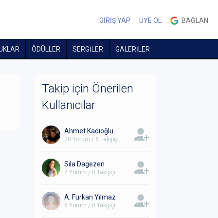
GİRİŞ YAP
ÜYE OL
BAĞLAN
UKLAR
ÖDÜLLER
SERGİLER
GALERİLER
Takip için Önerilen
Kullanıcılar
Ahmet Kadıoğlu
20 Yorum / 6 Takipçi
Sıla Dagezen
4 Yorum / 0 Takipçi
A. Furkan Yılmaz
6 Yorum / 0 Takipçi