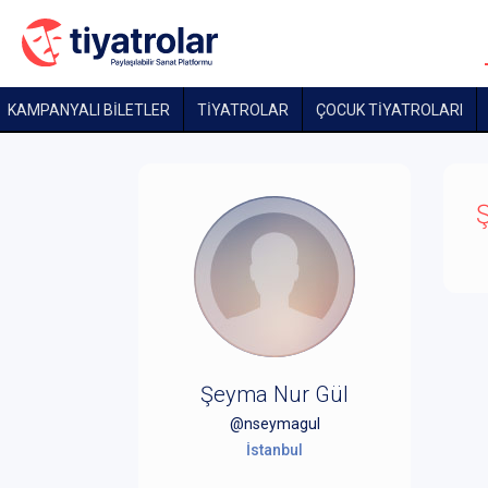
KAMPANYALI BİLETLER
TİYATROLAR
ÇOCUK TIYATROLARI
Ş
Şeyma Nur Gül
@nseymagul
İstanbul