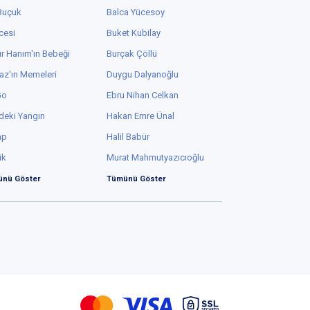
 Buçuk
Balca Yücesoy
cesi
Buket Kubilay
r Hanım'ın Bebeği
Burçak Çöllü
az'ın Memeleri
Duygu Dalyanoğlu
Go
Ebru Nihan Celkan
deki Yangın
Hakan Emre Ünal
ap
Halil Babür
ük
Murat Mahmutyazıcıoğlu
nü Göster
Tümünü Göster