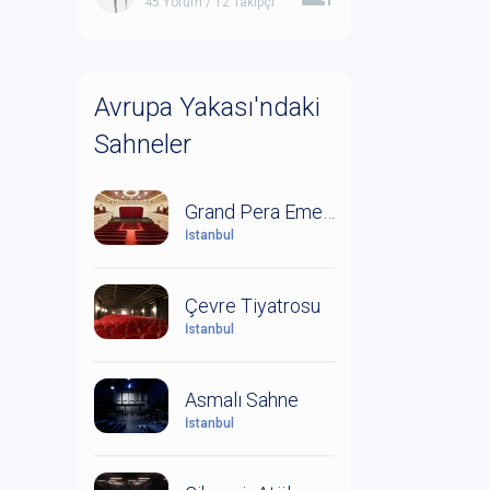
45 Yorum / 12 Takipçi
Avrupa Yakası'ndaki
Sahneler
Grand Pera Emek Sahnesi
İstanbul
Çevre Tiyatrosu
İstanbul
Asmalı Sahne
İstanbul