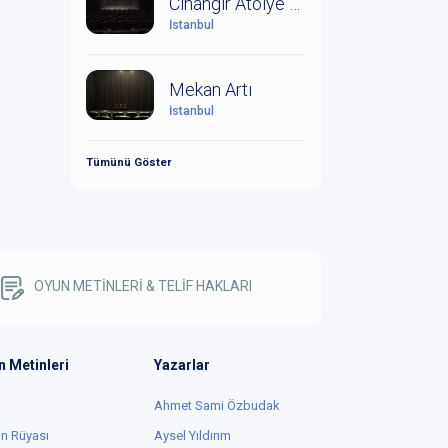
Cihangir Atölye Sahnesi
İstanbul
Mekan Artı
İstanbul
Tümünü Göster
OYUN METİNLERİ & TELİF HAKLARI
n Metinleri
Yazarlar
Ahmet Sami Özbudak
in Rüyası
Aysel Yıldırım