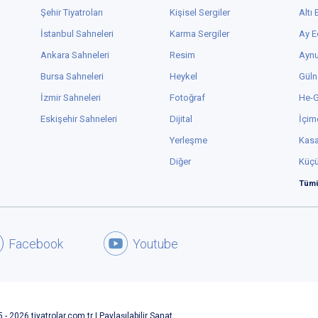
Şehir Tiyatroları
Kişisel Sergiler
Altı
İstanbul Sahneleri
Karma Sergiler
Ay E
Ankara Sahneleri
Resim
Aynu
Bursa Sahneleri
Heykel
Güln
İzmir Sahneleri
Fotoğraf
He-
Eskişehir Sahneleri
Dijital
İçim
Yerleşme
Kas
Diğer
Küç
Tümü
Facebook
Youtube
 - 2026 tiyatrolar.com.tr | Paylaşılabilir Sanat