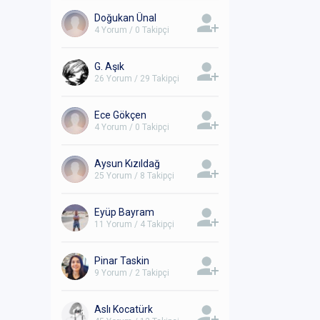
Doğukan Ünal
4 Yorum / 0 Takipçi
G. Aşık
26 Yorum / 29 Takipçi
Ece Gökçen
4 Yorum / 0 Takipçi
Aysun Kızıldağ
25 Yorum / 8 Takipçi
Eyüp Bayram
11 Yorum / 4 Takipçi
Pinar Taskin
9 Yorum / 2 Takipçi
Aslı Kocatürk