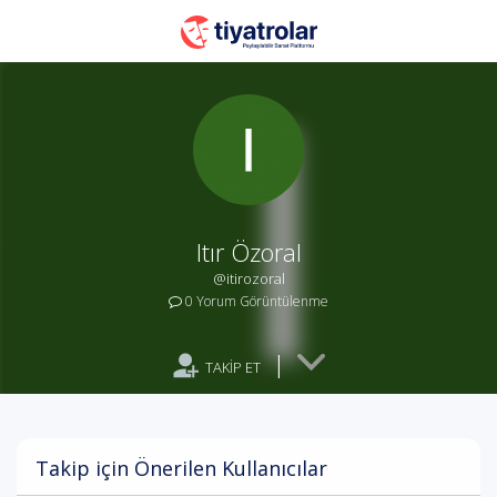
Itır Özoral
@itirozoral
0 Yorum Görüntülenme
|
TAKİP ET
Takip için Önerilen Kullanıcılar