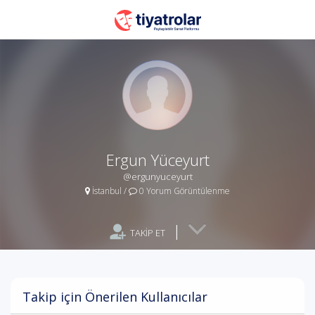
Ergun Yüceyurt
@ergunyuceyurt
İstanbul
/
0 Yorum Görüntülenme
|
TAKİP ET
Takip için Önerilen Kullanıcılar